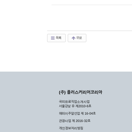
목록
위로
(주) 플러스커리어코리아
국외유료직업소개사업
서울강남 유 제2010-6호
해외이주알선업 제 16-04호
관광사업 제 2016-32호
개인정보처리방침