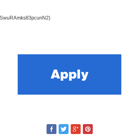
ms/jSwuRAmks83pcunN2)