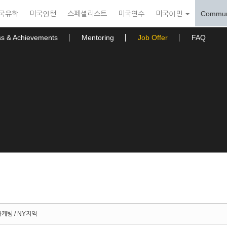
국유학
미국인턴
스페셜리스트
미국연수
미국이민
Commun
ss & Achievements
Mentoring
Job Offer
FAQ
케팅 / NY지역