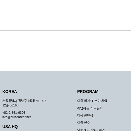
KOREA
PROGRAM
서울특별시 강남구 테헤란로 507
미국 회계/IT 분야 취업
12층 06168
취업하는 미국유학
+82-2-561-6306
미국 인턴십
info@pluscareer.net
미국 연수
USA HQ
영주권 + CPA + 취업