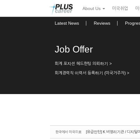
Sketchbook5, 스케치북5
Sketchbook5, 스케치북5
본
메
About Us
미국취업
미
문
뉴
바
토
로
글
Latest News
Reviews
Progre
가
하
기
기
Job Offer
회계 포지션 헤드헌팅 의뢰하기 >
회계경력직 이력서 등록하기 (미국거주자) >
[유급인턴] K 비영리기관 / 디지털마
한국에서 미국으로