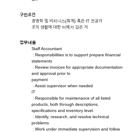
구인조건
경영학 및 비지니스(회계) 혹은 IT 전공자
조직 생활에 대한 이해가 깊은 자
업무내용
Staff Accountant
: Responsibilities is to support prepare financial
statements
: Review invoices for appropriate documentation
and approval prior to
payment
: Assist supervisor when needed
IT
: Responsible for maintenance of all listed
products, both through descriptions,
specifications and inventory level.
: Identify, research, and resolve technical
problems
: Work under immediate supervision and follow