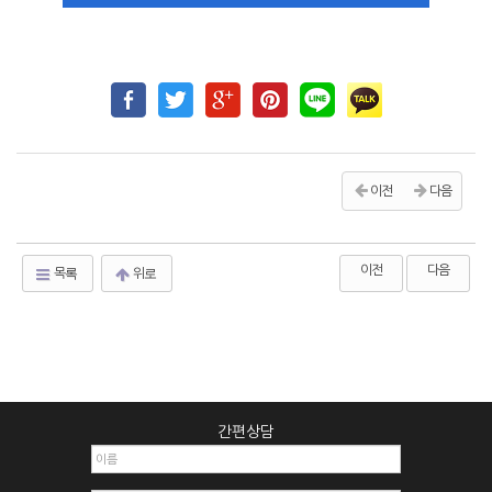
이전
다음
이전
다음
목록
위로
간편상담