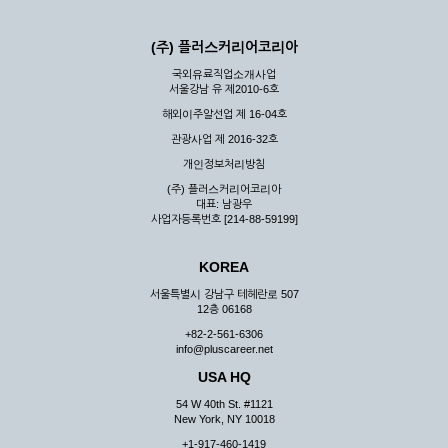
(주) 플러스커리어코리아
국외유료직업소개사업
서울강남 유 제2010-6호
해외이주알선업 제 16-04호
관광사업 제 2016-32호
개인정보처리방침
(주) 플러스커리어코리아
대표: 남광우
사업자등록번호 [214-88-59199]
KOREA
서울특별시 강남구 테헤란로 507
12층 06168
+82-2-561-6306
info@pluscareer.net
USA HQ
54 W 40th St. #1121
New York, NY 10018
+1-917-460-1419