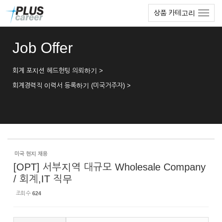
Sketchbook5, 스케치북5
Sketchbook5, 스케치북5
본
메
상품 카테고리
문
뉴
바
토
로
글
Job Offer
가
하
기
기
회계 포지션 헤드헌팅 의뢰하기 >
회계경력직 이력서 등록하기 (미국거주자) >
미국 현지 채용
[OPT] 서부지역 대규모 Wholesale Company
/ 회계,IT 직무
조회 수
624