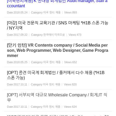
[미국현지채용] K 중대형 회계법인 Audit manager, Staff a
ccountant
Date
2018.05.24
Category
미국 현지 채용
Views
893
[마감] 미국 전문직 교육기관 / SNS 마케팅 *H1B 스폰 가능
/ NY지역
Date
2017.09.22
Category
한국에서 미국으로
Views
473
[단기 인턴] VR Contents company / Social Media per
son, Web Programmer, Web Designer, Game Progra
mmer
Date
2018.05.25
Category
미국 현지 채용
Views
652
[OPT] 중견 미국계 회계법인 / 플커에서 다수 채용 (*H1B
스폰 가능)
Date
2017.10.11
Category
미국 현지 채용
Views
820
[OPT] 서부지역 대규모 Wholesale Company / 회계,IT 직
무
Date
2017.10.11
Category
미국 현지 채용
Views
624