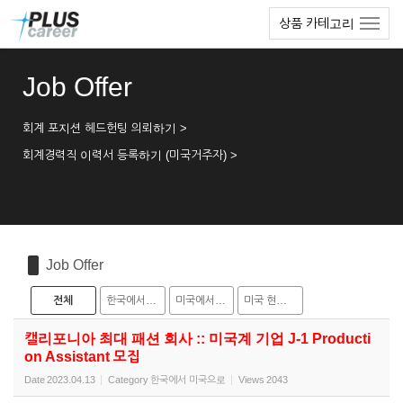
Sketchbook5, 스케치북5
Sketchbook5, 스케치북5
본
메
상품 카테고리
문
뉴
바
토
로
글
Job Offer
가
하
기
기
회계 포지션 헤드헌팅 의뢰하기 >
회계경력직 이력서 등록하기 (미국거주자) >
Job Offer
전체
한국에서 미국으로
미국에서 한국으로
미국 현지 채용
캘리포니아 최대 패션 회사 :: 미국계 기업 J-1 Producti
on Assistant 모집
Date
2023.04.13
Category
한국에서 미국으로
Views
2043