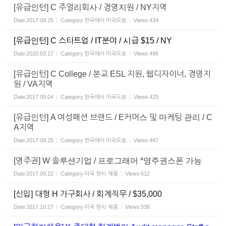
[유급인턴] C 주얼리회사 / 경영지원 / NY지역
Date
2017.09.25
Category
한국에서 미국으로
Views
434
[유급인턴] C 스타트업 / IT분야 / 시급 $15 / NY
Date
2020.03.17
Category
한국에서 미국으로
Views
496
[유급인턴] C College / 본교 ESL 지원, 웹디자이너, 경영지
원 / VA지역
Date
2017.09.04
Category
한국에서 미국으로
Views
425
[유급인턴] A 여성패션 브랜드 / E커머스 및 마케팅 관리 / C
A지역
Date
2017.09.25
Category
한국에서 미국으로
Views
447
[영주권] W 솔루션기업 / 프로그래머 *영주권스폰 가능
Date
2017.09.22
Category
미국 현지 채용
Views
612
[신입] 대형 H 가구회사 / 회계직무 / $35,000
Date
2017.10.27
Category
미국 현지 채용
Views
536