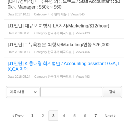
[OPT/경력직] 미국 유명 의류브랜드 / Staff Accountant : $3
0k~, Manager : $50k ~ $60
Date
2017.10.11
Category
미국 현지 채용
Views
545
[J1인턴] 대규모 여행사 LA지사/Marketing/$12(hour)
Date
2018.08.20
Category
한국에서 미국으로
Views
423
[J1인턴] T 뉴욕전문 여행사/Marketing/연봉 $26,000
Date
2018.08.17
Category
한국에서 미국으로
Views
466
[J1인턴] K 중대형 회계법인 / Accounting assistant / GA,T
X,CA 지역
Date
2018.05.24
Category
한국에서 미국으로
Views
493
검색
Prev
1
2
3
4
5
6
7
Next