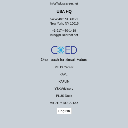
info@pluscareer.net
USA HQ
54 W 40th St. #1121
New York, NY 10018
+1-917-460-1419
info@pluscareer.net
One Touch for Smart Future
PLUS Career
KAPLI
KAFLIN
Y&K Advisory
PLUS Duck
MIGHTY DUCK TAX
English