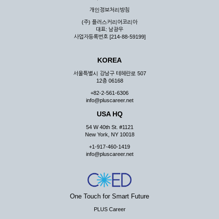
우 그 처리를 위해 노력해야 합니다.
개인정보처리방침
제7조 (회원의 의무)
(주) 플러스커리어코리아
대표: 남광우
① 회원은 ID와 비밀 번호에 관한 모든 관리의 책임이 있으며
사업자등록번호 [214-88-59199]
자신의 ID가 부정하게 사용된 경우, 이용자는 반드시 회사에 그
사실을 통보해야 합니다.
KOREA
② 회원은 이용신청서의 기재내용 중 변경된 내용이 있는 경우
서비스를 통하여 그 내용을 회사에 통지하여야 합니다.
서울특별시 강남구 테헤란로 507
12층 06168
③ 다른 회원의 ID와 비밀번호를 부당하게 사용하는 행위를
하지 않아야 합니다.
+82-2-561-6306
info@pluscareer.net
④ 회원은 회사의 서비스에서 타 사이트의 홍보행위를 하지 않
아야 하며 공공질서나 미풍약속에 위배되는 내용 혹은 저작권을
USA HQ
포함한 지적 재산권을 침해 할 수 있는 행동을 하지 않아야 합니
54 W 40th St. #1121
다.
New York, NY 10018
⑤ 회원은 회사의 사전 승낙 없이 서비스를 이용하여 어떠한 영
+1-917-460-1419
리 행위도 할 수 없습니다.
info@pluscareer.net
⑥ 회원은 관계법령, 약관의 규정, 이용안내 및 주의사항 등 회
사가 통지하는 사항을 준수하여야 하며, 기타 회사의 업무에 방
해되는 행위를 하여서는 아니 됩니다.
제8조 (회원의 관리)
One Touch for Smart Future
PLUS Career
① 회원은 언제든 이 약관에 대한 동의를 철회할 수 있습니다.