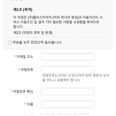
제1조 (목적)
이 약관은 (주)플러스커리어 (이하 회사라 명칭)과 이용자간의 서
비스 이용조건 및 절차 기타 필요한 사항을 규정함을 목적으로
합니다.
제2조 (약관의 효력 및 변경)
① 이 약관은 온라인으로 게시함과 동시에 효력이 발생되며, 영
약관을 모두 읽었으며 동의합니다.
업상 중요 하거나 합리적인 사유가 발생할 경우 온라인 공사를
통하여 변경할 수 있습니다.
② 회원은 변경된 약관에 동의하지 않을 경우 서비스 이용을 중
*
이메일 주소
단하고 이용계약을 해지할 수 있습니다. 약관의 효력 발생일 이
후의 계속적인 서비스 이용은 약관의 변경사항에 대해 동의한
것으로 간주됩니다.
*
비밀번호
비밀번호는 6자리 이상이어야 하며 영문과 숫자
제3조 (약관의 외 준칙)
를 반드시 포함해야 합니다.
이 약관에 명시되지 않은 사항은 회사의 공지, 이용안내 및 기타
관계법령의 규정에 따릅니다.
*
비밀번호 확인
제2장 서비스 이용 계약
*
이름
제4조 (이용계약의 성립)