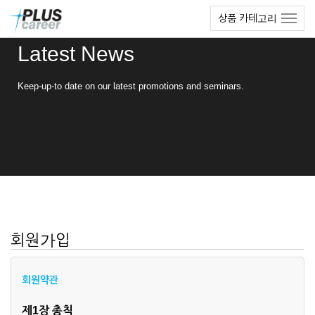
본
메
상품 카테고리
문
뉴
바
토
Latest News
로
글
가
하
기
기
Keep-up-to date on our latest promotions and seminars.
회원가입
회원약관
제1장 총칙