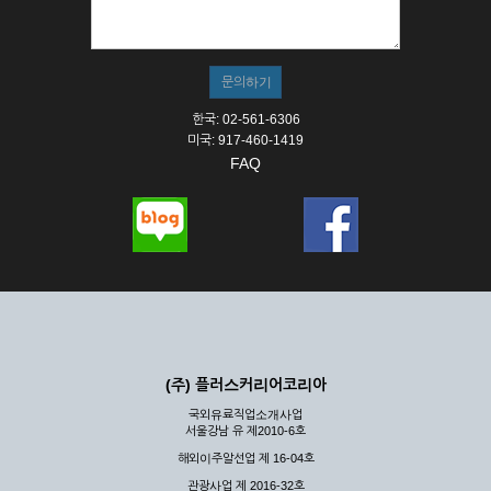
① 서비스의 이용은 연중무휴, 1일 24시간을 원칙으로 합니다.
② 시스템 점검, 교체 및 고장, 기술적인 이유, 국가비상사태, 정
전, 서비스 설비의 장애, 서비스 이용의 폭주 등의 정상적인 서비
스가 불가능할 경우 회사는 사전 공지나 예고 없이 서비스의 전
부 또는 일부를 일시적 또는 영구적으로 중지할 수 있습니다.
한국: 02-561-6306
③ 기타 회사는 서비스를 제공할 수 없는 합당한 사유가 발생한
미국: 917-460-1419
경우
FAQ
④ 회사는 제 2항 및 제 3항의 사유로 서비스의 제공이 일시적
으로 중지됨으로 인해 이용자 또는 제 3자가 입은 손해에 대하
여 배상하지 않습니다.
제3장 권리 및 의무
제6조 (회사의 의무)
① 회사는 특별한 사정이 없는 한 이용자가 신청한 후 즉시 서
비스를 이용할 수 있도록 하고 계속적, 안정적으로 서비스를 제
공할 수 있도록 최선의 노력을 다하여야 합니다.
(주) 플러스커리어코리아
② 회사는 이용자의 개인 신상 정보를 본인의 승낙 없이 타인에
국외유료직업소개사업
게 누설, 배포하여서는 안됩니다. 다만, 관계법령에 의하여 국가
서울강남 유 제2010-6호
기관 등의 합법적인 요구가 있는 경우에는 해당 되지 않습니다.
해외이주알선업 제 16-04호
③ 회사는 이용자로부터 제기되는 의견이나 불만이 정당하다고
인정할 경우에는 즉시 처리하여야 하며, 즉시 처리가 곤란한 경
관광사업 제 2016-32호