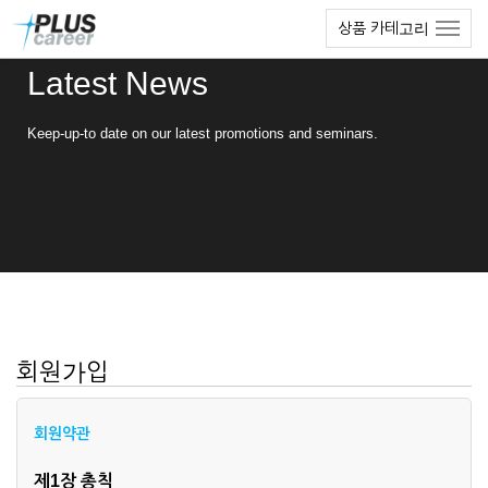
본
메
상품 카테고리
문
뉴
바
토
Latest News
로
글
가
하
기
기
Keep-up-to date on our latest promotions and seminars.
회원가입
회원약관
제1장 총칙