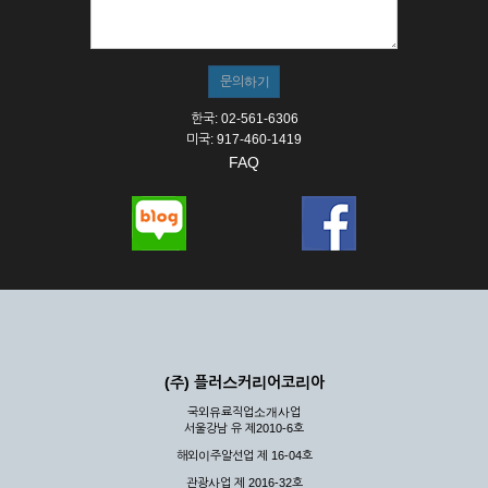
① 서비스의 이용은 연중무휴, 1일 24시간을 원칙으로 합니다.
② 시스템 점검, 교체 및 고장, 기술적인 이유, 국가비상사태, 정
전, 서비스 설비의 장애, 서비스 이용의 폭주 등의 정상적인 서비
스가 불가능할 경우 회사는 사전 공지나 예고 없이 서비스의 전
부 또는 일부를 일시적 또는 영구적으로 중지할 수 있습니다.
한국: 02-561-6306
③ 기타 회사는 서비스를 제공할 수 없는 합당한 사유가 발생한
미국: 917-460-1419
경우
FAQ
④ 회사는 제 2항 및 제 3항의 사유로 서비스의 제공이 일시적
으로 중지됨으로 인해 이용자 또는 제 3자가 입은 손해에 대하
여 배상하지 않습니다.
제3장 권리 및 의무
제6조 (회사의 의무)
① 회사는 특별한 사정이 없는 한 이용자가 신청한 후 즉시 서
비스를 이용할 수 있도록 하고 계속적, 안정적으로 서비스를 제
공할 수 있도록 최선의 노력을 다하여야 합니다.
(주) 플러스커리어코리아
② 회사는 이용자의 개인 신상 정보를 본인의 승낙 없이 타인에
국외유료직업소개사업
게 누설, 배포하여서는 안됩니다. 다만, 관계법령에 의하여 국가
서울강남 유 제2010-6호
기관 등의 합법적인 요구가 있는 경우에는 해당 되지 않습니다.
해외이주알선업 제 16-04호
③ 회사는 이용자로부터 제기되는 의견이나 불만이 정당하다고
인정할 경우에는 즉시 처리하여야 하며, 즉시 처리가 곤란한 경
관광사업 제 2016-32호