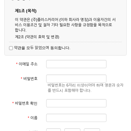
제1조 (목적)
이 약관은 (주)플러스커리어 (이하 회사라 명칭)과 이용자간의 서
비스 이용조건 및 절차 기타 필요한 사항을 규정함을 목적으로
합니다.
제2조 (약관의 효력 및 변경)
① 이 약관은 온라인으로 게시함과 동시에 효력이 발생되며, 영
약관을 모두 읽었으며 동의합니다.
업상 중요 하거나 합리적인 사유가 발생할 경우 온라인 공사를
통하여 변경할 수 있습니다.
② 회원은 변경된 약관에 동의하지 않을 경우 서비스 이용을 중
*
이메일 주소
단하고 이용계약을 해지할 수 있습니다. 약관의 효력 발생일 이
후의 계속적인 서비스 이용은 약관의 변경사항에 대해 동의한
것으로 간주됩니다.
*
비밀번호
비밀번호는 6자리 이상이어야 하며 영문과 숫자
제3조 (약관의 외 준칙)
를 반드시 포함해야 합니다.
이 약관에 명시되지 않은 사항은 회사의 공지, 이용안내 및 기타
관계법령의 규정에 따릅니다.
*
비밀번호 확인
제2장 서비스 이용 계약
*
이름
제4조 (이용계약의 성립)