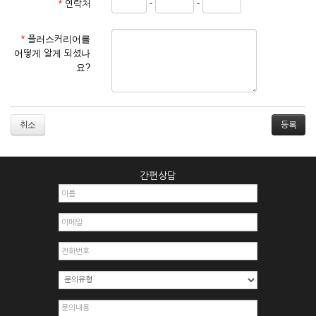
-
-
*
연락처
① 서비스 이용계약은 서비스 이용 희망자가 본 약관에 동의한
후 신청자의 실질 정보를 입력하여 회사에 신청하고 회사가 이
를 심사, 승낙함으로써 성립하며, 회사는 신청자의 실명 확인 절
*
플러스커리어를
차를 밟을 수 있습니다.
어떻게 알게 되셨나
② 회원가입시 입력한 ID는 변경할 수 없으며, 회원 1인당 한 개
요?
의 ID가 발급됩니다. 부득이한 경우로 인해 변경하고자 하는 경
우에는 해당 아이디를 해지하고 재가입해야 합니다.
③ 회사는 아래의 각 호에 해당하는 이용자에 대하여는 가입을
거절하거나 취소할 수 있으며, 실명으로 등록하지 않은 자의 일
취소
체의 권리를 제한할 수 있습니다.
1. 타인의 성명, 주민등록번호를 이용하여 신청할 경우
2. 개인정보를 허위로 기재하여 신청할 경우
간편상담
3. 경쟁 관게에 있는 이용자가 신청할 경우
4. 타인의 서비스 이용을 방해하거나, 정보를 도용한 경우
5. 기타 회사가 정한 이용신청서에 기재사항이 미비 된 경우
6. 이용자가 영업활동 또는 부정한 용도로 본 서비스를 이용할
경우
7. 회사의 정보를 사전 승낙 없이 전재, 변조, 복사하여 이용하
는 경우
8. 기타 회사가 정한 제반 사항을 위반하며 신청하는 경우
제5조 (서비스의 이용 및 중지)