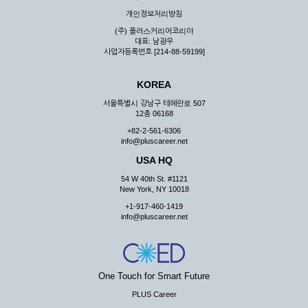
우 그 처리를 위해 노력해야 합니다.
개인정보처리방침
제7조 (회원의 의무)
(주) 플러스커리어코리아
대표: 남광우
① 회원은 ID와 비밀 번호에 관한 모든 관리의 책임이 있으며
사업자등록번호 [214-88-59199]
자신의 ID가 부정하게 사용된 경우, 이용자는 반드시 회사에 그
사실을 통보해야 합니다.
KOREA
② 회원은 이용신청서의 기재내용 중 변경된 내용이 있는 경우
서비스를 통하여 그 내용을 회사에 통지하여야 합니다.
서울특별시 강남구 테헤란로 507
12층 06168
③ 다른 회원의 ID와 비밀번호를 부당하게 사용하는 행위를
하지 않아야 합니다.
+82-2-561-6306
info@pluscareer.net
④ 회원은 회사의 서비스에서 타 사이트의 홍보행위를 하지 않
아야 하며 공공질서나 미풍약속에 위배되는 내용 혹은 저작권을
USA HQ
포함한 지적 재산권을 침해 할 수 있는 행동을 하지 않아야 합니
54 W 40th St. #1121
다.
New York, NY 10018
⑤ 회원은 회사의 사전 승낙 없이 서비스를 이용하여 어떠한 영
+1-917-460-1419
리 행위도 할 수 없습니다.
info@pluscareer.net
⑥ 회원은 관계법령, 약관의 규정, 이용안내 및 주의사항 등 회
사가 통지하는 사항을 준수하여야 하며, 기타 회사의 업무에 방
해되는 행위를 하여서는 아니 됩니다.
제8조 (회원의 관리)
One Touch for Smart Future
PLUS Career
① 회원은 언제든 이 약관에 대한 동의를 철회할 수 있습니다.