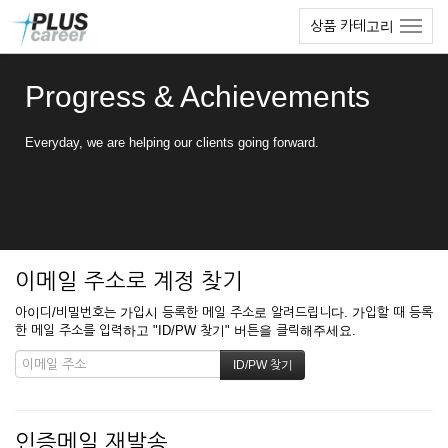
본
메
상품 카테고리
문
뉴
바
토
로
글
Progress & Achievements
가
하
기
기
Everyday, we are helping our clients going forward.
이메일 주소로 계정 찾기
아이디/비밀번호는 가입시 등록한 메일 주소로 알려드립니다. 가입할 때 등록
한 메일 주소를 입력하고 "ID/PW 찾기" 버튼을 클릭해주세요.
인증메일 재발송