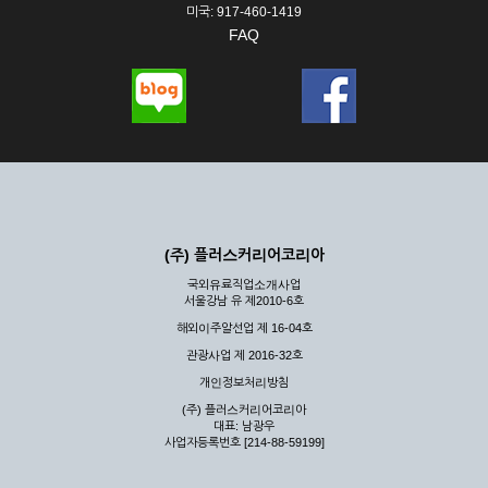
미국: 917-460-1419
FAQ
(주) 플러스커리어코리아
국외유료직업소개사업
서울강남 유 제2010-6호
해외이주알선업 제 16-04호
관광사업 제 2016-32호
개인정보처리방침
(주) 플러스커리어코리아
대표: 남광우
사업자등록번호 [214-88-59199]