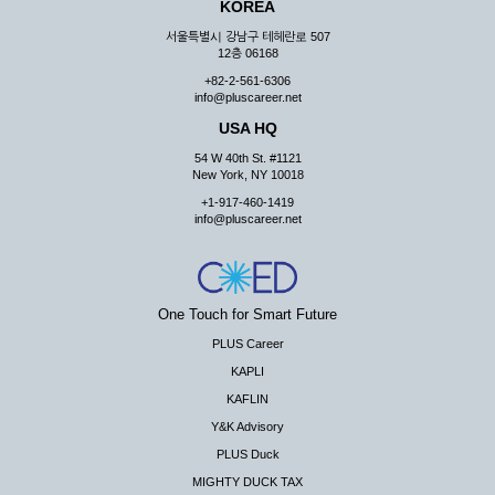
KOREA
서울특별시 강남구 테헤란로 507
12층 06168
+82-2-561-6306
info@pluscareer.net
USA HQ
54 W 40th St. #1121
New York, NY 10018
+1-917-460-1419
info@pluscareer.net
One Touch for Smart Future
PLUS Career
KAPLI
KAFLIN
Y&K Advisory
PLUS Duck
MIGHTY DUCK TAX