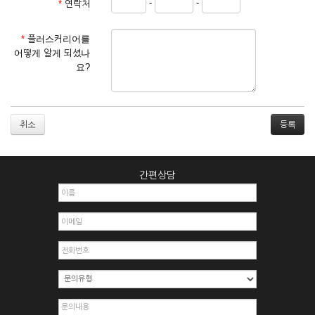
-
-
*
연락처
① 서비스 이용계약은 서비스 이용 희망자가 본 약관에 동의한
후 신청자의 실질 정보를 입력하여 회사에 신청하고 회사가 이
를 심사, 승낙함으로써 성립하며, 회사는 신청자의 실명 확인 절
*
플러스커리어를
차를 밟을 수 있습니다.
어떻게 알게 되셨나
② 회원가입시 입력한 ID는 변경할 수 없으며, 회원 1인당 한 개
요?
의 ID가 발급됩니다. 부득이한 경우로 인해 변경하고자 하는 경
우에는 해당 아이디를 해지하고 재가입해야 합니다.
③ 회사는 아래의 각 호에 해당하는 이용자에 대하여는 가입을
거절하거나 취소할 수 있으며, 실명으로 등록하지 않은 자의 일
취소
체의 권리를 제한할 수 있습니다.
1. 타인의 성명, 주민등록번호를 이용하여 신청할 경우
2. 개인정보를 허위로 기재하여 신청할 경우
간편상담
3. 경쟁 관게에 있는 이용자가 신청할 경우
4. 타인의 서비스 이용을 방해하거나, 정보를 도용한 경우
5. 기타 회사가 정한 이용신청서에 기재사항이 미비 된 경우
6. 이용자가 영업활동 또는 부정한 용도로 본 서비스를 이용할
경우
7. 회사의 정보를 사전 승낙 없이 전재, 변조, 복사하여 이용하
는 경우
8. 기타 회사가 정한 제반 사항을 위반하며 신청하는 경우
제5조 (서비스의 이용 및 중지)