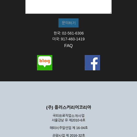
① 서비스의 이용은 연중무휴, 1일 24시간을 원칙으로 합니다.
② 시스템 점검, 교체 및 고장, 기술적인 이유, 국가비상사태, 정
전, 서비스 설비의 장애, 서비스 이용의 폭주 등의 정상적인 서비
스가 불가능할 경우 회사는 사전 공지나 예고 없이 서비스의 전
부 또는 일부를 일시적 또는 영구적으로 중지할 수 있습니다.
한국: 02-561-6306
③ 기타 회사는 서비스를 제공할 수 없는 합당한 사유가 발생한
미국: 917-460-1419
경우
FAQ
④ 회사는 제 2항 및 제 3항의 사유로 서비스의 제공이 일시적
으로 중지됨으로 인해 이용자 또는 제 3자가 입은 손해에 대하
여 배상하지 않습니다.
제3장 권리 및 의무
제6조 (회사의 의무)
① 회사는 특별한 사정이 없는 한 이용자가 신청한 후 즉시 서
비스를 이용할 수 있도록 하고 계속적, 안정적으로 서비스를 제
공할 수 있도록 최선의 노력을 다하여야 합니다.
(주) 플러스커리어코리아
② 회사는 이용자의 개인 신상 정보를 본인의 승낙 없이 타인에
국외유료직업소개사업
게 누설, 배포하여서는 안됩니다. 다만, 관계법령에 의하여 국가
서울강남 유 제2010-6호
기관 등의 합법적인 요구가 있는 경우에는 해당 되지 않습니다.
해외이주알선업 제 16-04호
③ 회사는 이용자로부터 제기되는 의견이나 불만이 정당하다고
인정할 경우에는 즉시 처리하여야 하며, 즉시 처리가 곤란한 경
관광사업 제 2016-32호