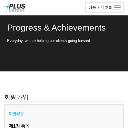
본
메
상품 카테고리
문
뉴
바
토
로
글
Progress & Achievements
가
하
기
기
Everyday, we are helping our clients going forward.
회원가입
회원약관
제1장 총칙