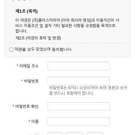
제1조 (목적)
이 약관은 (주)플러스커리어 (이하 회사라 명칭)과 이용자간의 서
비스 이용조건 및 절차 기타 필요한 사항을 규정함을 목적으로
합니다.
제2조 (약관의 효력 및 변경)
① 이 약관은 온라인으로 게시함과 동시에 효력이 발생되며, 영
약관을 모두 읽었으며 동의합니다.
업상 중요 하거나 합리적인 사유가 발생할 경우 온라인 공사를
통하여 변경할 수 있습니다.
② 회원은 변경된 약관에 동의하지 않을 경우 서비스 이용을 중
*
이메일 주소
단하고 이용계약을 해지할 수 있습니다. 약관의 효력 발생일 이
후의 계속적인 서비스 이용은 약관의 변경사항에 대해 동의한
것으로 간주됩니다.
*
비밀번호
비밀번호는 6자리 이상이어야 하며 영문과 숫자
제3조 (약관의 외 준칙)
를 반드시 포함해야 합니다.
이 약관에 명시되지 않은 사항은 회사의 공지, 이용안내 및 기타
관계법령의 규정에 따릅니다.
*
비밀번호 확인
제2장 서비스 이용 계약
*
이름
제4조 (이용계약의 성립)