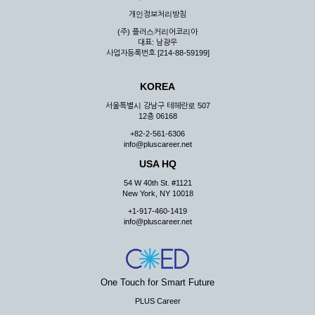
우 그 처리를 위해 노력해야 합니다.
개인정보처리방침
제7조 (회원의 의무)
(주) 플러스커리어코리아
대표: 남광우
① 회원은 ID와 비밀 번호에 관한 모든 관리의 책임이 있으며
사업자등록번호 [214-88-59199]
자신의 ID가 부정하게 사용된 경우, 이용자는 반드시 회사에 그
사실을 통보해야 합니다.
KOREA
② 회원은 이용신청서의 기재내용 중 변경된 내용이 있는 경우
서비스를 통하여 그 내용을 회사에 통지하여야 합니다.
서울특별시 강남구 테헤란로 507
12층 06168
③ 다른 회원의 ID와 비밀번호를 부당하게 사용하는 행위를
하지 않아야 합니다.
+82-2-561-6306
info@pluscareer.net
④ 회원은 회사의 서비스에서 타 사이트의 홍보행위를 하지 않
아야 하며 공공질서나 미풍약속에 위배되는 내용 혹은 저작권을
USA HQ
포함한 지적 재산권을 침해 할 수 있는 행동을 하지 않아야 합니
54 W 40th St. #1121
다.
New York, NY 10018
⑤ 회원은 회사의 사전 승낙 없이 서비스를 이용하여 어떠한 영
+1-917-460-1419
리 행위도 할 수 없습니다.
info@pluscareer.net
⑥ 회원은 관계법령, 약관의 규정, 이용안내 및 주의사항 등 회
사가 통지하는 사항을 준수하여야 하며, 기타 회사의 업무에 방
해되는 행위를 하여서는 아니 됩니다.
제8조 (회원의 관리)
One Touch for Smart Future
PLUS Career
① 회원은 언제든 이 약관에 대한 동의를 철회할 수 있습니다.