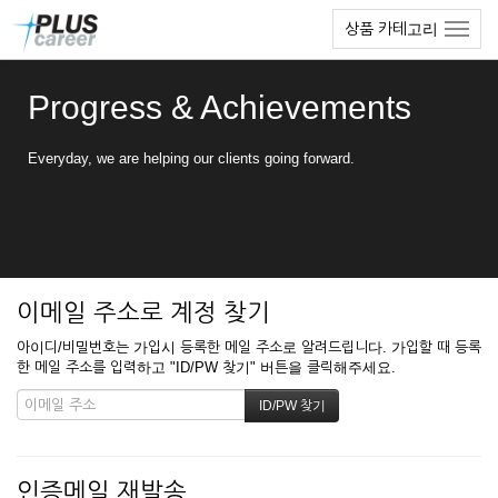
본
메
상품 카테고리
문
뉴
바
토
로
글
Progress & Achievements
가
하
기
기
Everyday, we are helping our clients going forward.
이메일 주소로 계정 찾기
아이디/비밀번호는 가입시 등록한 메일 주소로 알려드립니다. 가입할 때 등록
한 메일 주소를 입력하고 "ID/PW 찾기" 버튼을 클릭해주세요.
인증메일 재발송