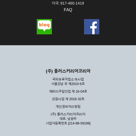
미국: 917-460-1419
FAQ
(주) 플러스커리어코리아
국외유료직업소개사업
서울강남 유 제2010-6호
해외이주알선업 제 16-04호
관광사업 제 2016-32호
개인정보처리방침
(주) 플러스커리어코리아
대표: 남광우
사업자등록번호 [214-88-59199]