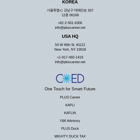
KOREA
서울특별시 강남구 테헤란로 507
12층 06168
+82-2-561-6306
info@pluscareer.net
USA HQ
54 W 40th St. #1121
New York, NY 10018
+1-917-460-1419
info@pluscareer.net
One Touch for Smart Future
PLUS Career
KAPLI
KAFLIN
Y&K Advisory
PLUS Duck
MIGHTY DUCK TAX