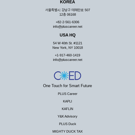
KOREA
서울특별시 강남구 테헤란로 507
12층 06168
+82-2-561-6306
info@pluscareer.net
USA HQ
54 W 40th St. #1121
New York, NY 10018
+1-917-460-1419
info@pluscareer.net
One Touch for Smart Future
PLUS Career
KAPLI
KAFLIN
Y&K Advisory
PLUS Duck
MIGHTY DUCK TAX