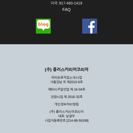
미국: 917-460-1419
FAQ
(주) 플러스커리어코리아
국외유료직업소개사업
서울강남 유 제2010-6호
해외이주알선업 제 16-04호
관광사업 제 2016-32호
개인정보처리방침
(주) 플러스커리어코리아
대표: 남광우
사업자등록번호 [214-88-59199]