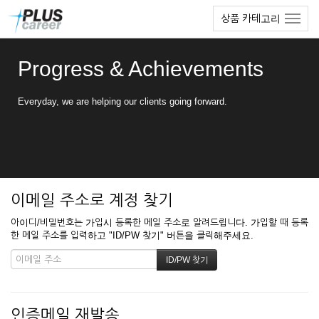
본
메
상품 카테고리
문
뉴
바
토
로
글
Progress & Achievements
가
하
기
기
Everyday, we are helping our clients going forward.
이메일 주소로 계정 찾기
아이디/비밀번호는 가입시 등록한 메일 주소로 알려드립니다. 가입할 때 등록
한 메일 주소를 입력하고 "ID/PW 찾기" 버튼을 클릭해주세요.
인증메일 재발송