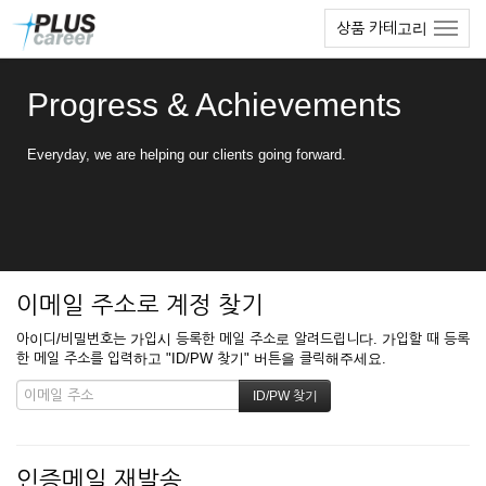
본
메
상품 카테고리
문
뉴
바
토
로
글
Progress & Achievements
가
하
기
기
Everyday, we are helping our clients going forward.
이메일 주소로 계정 찾기
아이디/비밀번호는 가입시 등록한 메일 주소로 알려드립니다. 가입할 때 등록
한 메일 주소를 입력하고 "ID/PW 찾기" 버튼을 클릭해주세요.
인증메일 재발송