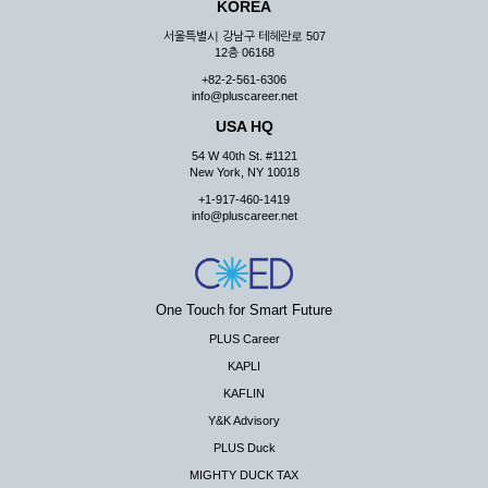
KOREA
서울특별시 강남구 테헤란로 507
12층 06168
+82-2-561-6306
info@pluscareer.net
USA HQ
54 W 40th St. #1121
New York, NY 10018
+1-917-460-1419
info@pluscareer.net
One Touch for Smart Future
PLUS Career
KAPLI
KAFLIN
Y&K Advisory
PLUS Duck
MIGHTY DUCK TAX