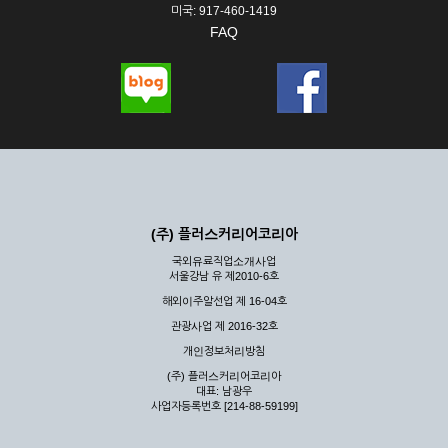
미국: 917-460-1419
FAQ
(주) 플러스커리어코리아
국외유료직업소개사업
서울강남 유 제2010-6호
해외이주알선업 제 16-04호
관광사업 제 2016-32호
개인정보처리방침
(주) 플러스커리어코리아
대표: 남광우
사업자등록번호 [214-88-59199]