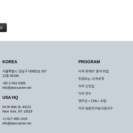
KOREA
PROGRAM
서울특별시 강남구 테헤란로 507
미국 회계/IT 분야 취업
12층 06168
취업하는 미국유학
+82-2-561-6306
미국 인턴십
info@pluscareer.net
미국 연수
USA HQ
영주권 + CPA + 취업
54 W 40th St. #1121
미국 방문연구원/교환교수
New York, NY 10018
+1-917-460-1419
info@pluscareer.net