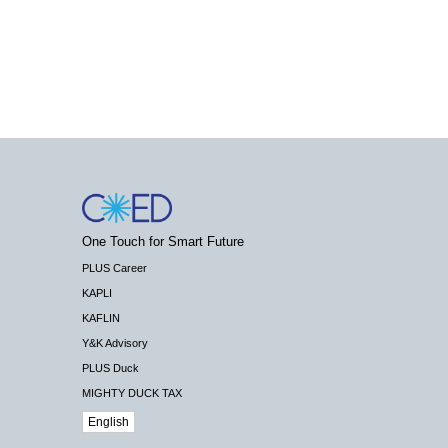
One Touch for Smart Future
PLUS Career
KAPLI
KAFLIN
Y&K Advisory
PLUS Duck
MIGHTY DUCK TAX
English