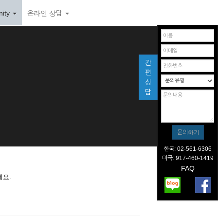
ity
온라인 상담
간
편
상
담
한국: 02-561-6306
미국: 917-460-1419
FAQ
세요.