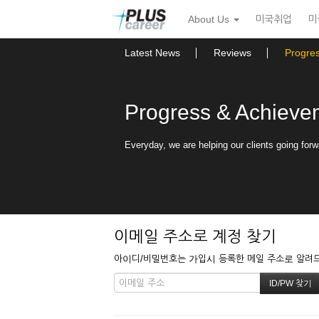
본
메
About Us
미국취업
미
문
뉴
바
토
로
글
Latest News
Reviews
Progre
가
하
기
기
Progress & Achieve
Everyday, we are helping our clients going forw
이메일 주소로 계정 찾기
아이디/비밀번호는 가입시 등록한 메일 주소로 알려드립