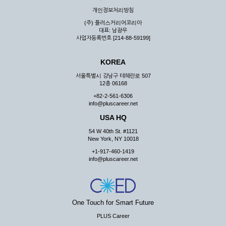
우 그 처리를 위해 노력해야 합니다.
개인정보처리방침
제7조 (회원의 의무)
(주) 플러스커리어코리아
대표: 남광우
① 회원은 ID와 비밀 번호에 관한 모든 관리의 책임이 있으며
사업자등록번호 [214-88-59199]
자신의 ID가 부정하게 사용된 경우, 이용자는 반드시 회사에 그
사실을 통보해야 합니다.
KOREA
② 회원은 이용신청서의 기재내용 중 변경된 내용이 있는 경우
서비스를 통하여 그 내용을 회사에 통지하여야 합니다.
서울특별시 강남구 테헤란로 507
12층 06168
③ 다른 회원의 ID와 비밀번호를 부당하게 사용하는 행위를
하지 않아야 합니다.
+82-2-561-6306
info@pluscareer.net
④ 회원은 회사의 서비스에서 타 사이트의 홍보행위를 하지 않
아야 하며 공공질서나 미풍약속에 위배되는 내용 혹은 저작권을
USA HQ
포함한 지적 재산권을 침해 할 수 있는 행동을 하지 않아야 합니
54 W 40th St. #1121
다.
New York, NY 10018
⑤ 회원은 회사의 사전 승낙 없이 서비스를 이용하여 어떠한 영
+1-917-460-1419
리 행위도 할 수 없습니다.
info@pluscareer.net
⑥ 회원은 관계법령, 약관의 규정, 이용안내 및 주의사항 등 회
사가 통지하는 사항을 준수하여야 하며, 기타 회사의 업무에 방
해되는 행위를 하여서는 아니 됩니다.
제8조 (회원의 관리)
One Touch for Smart Future
PLUS Career
① 회원은 언제든 이 약관에 대한 동의를 철회할 수 있습니다.