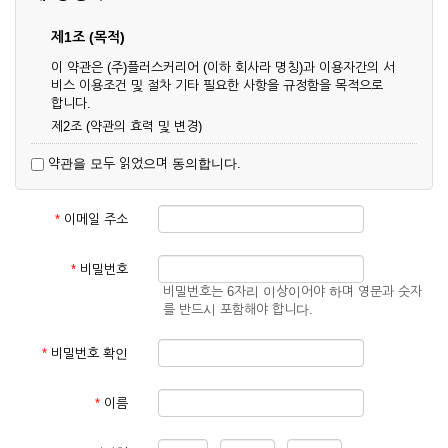
제1조 (목적)
이 약관은 (주)플러스커리어 (이하 회사라 명칭)과 이용자간의 서
비스 이용조건 및 절차 기타 필요한 사항을 규정함을 목적으로
합니다.
제2조 (약관의 효력 및 변경)
① 이 약관은 온라인으로 게시함과 동시에 효력이 발생되며, 영
약관을 모두 읽었으며 동의합니다.
업상 중요 하거나 합리적인 사유가 발생할 경우 온라인 공사를
통하여 변경할 수 있습니다.
② 회원은 변경된 약관에 동의하지 않을 경우 서비스 이용을 중
*
이메일 주소
단하고 이용계약을 해지할 수 있습니다. 약관의 효력 발생일 이
후의 계속적인 서비스 이용은 약관의 변경사항에 대해 동의한
것으로 간주됩니다.
*
비밀번호
비밀번호는 6자리 이상이어야 하며 영문과 숫자
제3조 (약관의 외 준칙)
를 반드시 포함해야 합니다.
이 약관에 명시되지 않은 사항은 회사의 공지, 이용안내 및 기타
관계법령의 규정에 따릅니다.
*
비밀번호 확인
제2장 서비스 이용 계약
*
이름
제4조 (이용계약의 성립)