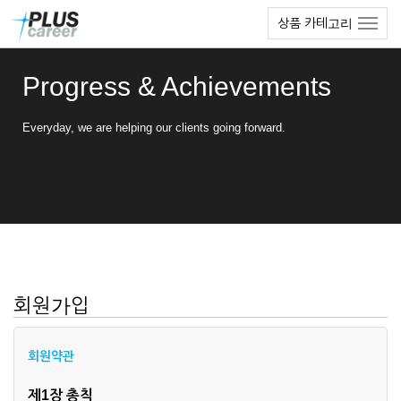
본
메
상품 카테고리
문
뉴
바
토
로
글
Progress & Achievements
가
하
기
기
Everyday, we are helping our clients going forward.
회원가입
회원약관
제1장 총칙