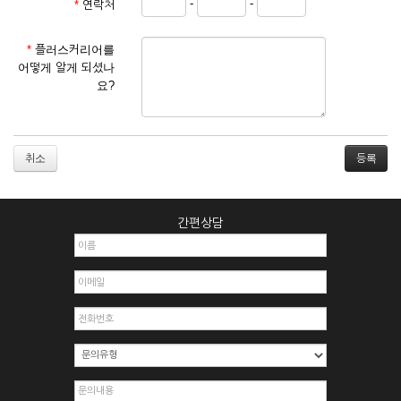
-
-
*
연락처
① 서비스 이용계약은 서비스 이용 희망자가 본 약관에 동의한
후 신청자의 실질 정보를 입력하여 회사에 신청하고 회사가 이
를 심사, 승낙함으로써 성립하며, 회사는 신청자의 실명 확인 절
*
플러스커리어를
차를 밟을 수 있습니다.
어떻게 알게 되셨나
② 회원가입시 입력한 ID는 변경할 수 없으며, 회원 1인당 한 개
요?
의 ID가 발급됩니다. 부득이한 경우로 인해 변경하고자 하는 경
우에는 해당 아이디를 해지하고 재가입해야 합니다.
③ 회사는 아래의 각 호에 해당하는 이용자에 대하여는 가입을
거절하거나 취소할 수 있으며, 실명으로 등록하지 않은 자의 일
취소
체의 권리를 제한할 수 있습니다.
1. 타인의 성명, 주민등록번호를 이용하여 신청할 경우
2. 개인정보를 허위로 기재하여 신청할 경우
간편상담
3. 경쟁 관게에 있는 이용자가 신청할 경우
4. 타인의 서비스 이용을 방해하거나, 정보를 도용한 경우
5. 기타 회사가 정한 이용신청서에 기재사항이 미비 된 경우
6. 이용자가 영업활동 또는 부정한 용도로 본 서비스를 이용할
경우
7. 회사의 정보를 사전 승낙 없이 전재, 변조, 복사하여 이용하
는 경우
8. 기타 회사가 정한 제반 사항을 위반하며 신청하는 경우
제5조 (서비스의 이용 및 중지)