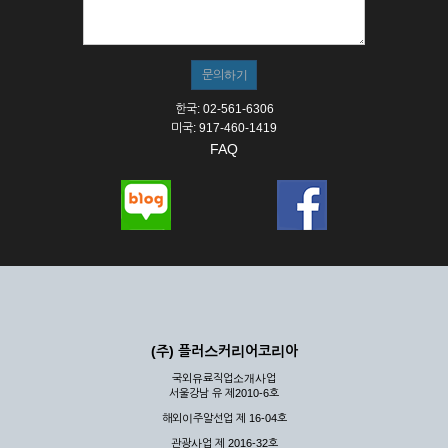
① 서비스의 이용은 연중무휴, 1일 24시간을 원칙으로 합니다.
② 시스템 점검, 교체 및 고장, 기술적인 이유, 국가비상사태, 정
전, 서비스 설비의 장애, 서비스 이용의 폭주 등의 정상적인 서비
스가 불가능할 경우 회사는 사전 공지나 예고 없이 서비스의 전
부 또는 일부를 일시적 또는 영구적으로 중지할 수 있습니다.
한국: 02-561-6306
③ 기타 회사는 서비스를 제공할 수 없는 합당한 사유가 발생한
미국: 917-460-1419
경우
FAQ
④ 회사는 제 2항 및 제 3항의 사유로 서비스의 제공이 일시적
으로 중지됨으로 인해 이용자 또는 제 3자가 입은 손해에 대하
여 배상하지 않습니다.
제3장 권리 및 의무
제6조 (회사의 의무)
① 회사는 특별한 사정이 없는 한 이용자가 신청한 후 즉시 서
비스를 이용할 수 있도록 하고 계속적, 안정적으로 서비스를 제
공할 수 있도록 최선의 노력을 다하여야 합니다.
(주) 플러스커리어코리아
② 회사는 이용자의 개인 신상 정보를 본인의 승낙 없이 타인에
국외유료직업소개사업
게 누설, 배포하여서는 안됩니다. 다만, 관계법령에 의하여 국가
서울강남 유 제2010-6호
기관 등의 합법적인 요구가 있는 경우에는 해당 되지 않습니다.
해외이주알선업 제 16-04호
③ 회사는 이용자로부터 제기되는 의견이나 불만이 정당하다고
인정할 경우에는 즉시 처리하여야 하며, 즉시 처리가 곤란한 경
관광사업 제 2016-32호