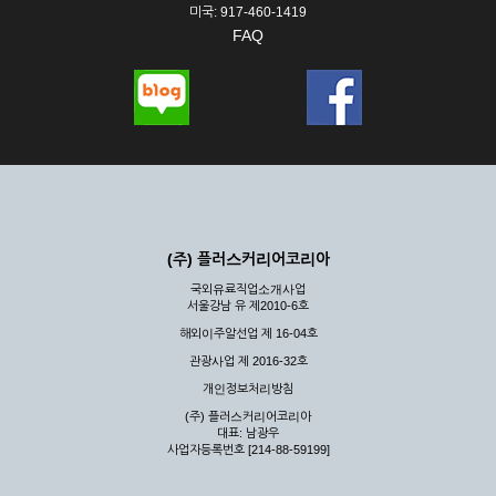
미국: 917-460-1419
FAQ
(주) 플러스커리어코리아
국외유료직업소개사업
서울강남 유 제2010-6호
해외이주알선업 제 16-04호
관광사업 제 2016-32호
개인정보처리방침
(주) 플러스커리어코리아
대표: 남광우
사업자등록번호 [214-88-59199]