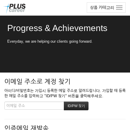
본
메
상품 카테고리
문
뉴
바
토
로
글
Progress & Achievements
가
하
기
기
Everyday, we are helping our clients going forward.
이메일 주소로 계정 찾기
아이디/비밀번호는 가입시 등록한 메일 주소로 알려드립니다. 가입할 때 등록
한 메일 주소를 입력하고 "ID/PW 찾기" 버튼을 클릭해주세요.
인증메일 재발송