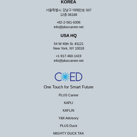
KOREA
서울특별시 강남구 테헤란로 507
12층 06168
+82-2-561-6306
info@pluscareer.net
USA HQ
54 W 40th St. #1121
New York, NY 10018
+1-917-460-1419
info@pluscareer.net
One Touch for Smart Future
PLUS Career
KAPLI
KAFLIN
Y&K Advisory
PLUS Duck
MIGHTY DUCK TAX