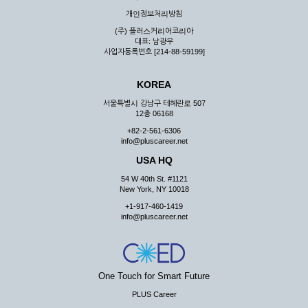
우 그 처리를 위해 노력해야 합니다.
개인정보처리방침
제7조 (회원의 의무)
(주) 플러스커리어코리아
대표: 남광우
① 회원은 ID와 비밀 번호에 관한 모든 관리의 책임이 있으며
사업자등록번호 [214-88-59199]
자신의 ID가 부정하게 사용된 경우, 이용자는 반드시 회사에 그
사실을 통보해야 합니다.
KOREA
② 회원은 이용신청서의 기재내용 중 변경된 내용이 있는 경우
서비스를 통하여 그 내용을 회사에 통지하여야 합니다.
서울특별시 강남구 테헤란로 507
12층 06168
③ 다른 회원의 ID와 비밀번호를 부당하게 사용하는 행위를
하지 않아야 합니다.
+82-2-561-6306
info@pluscareer.net
④ 회원은 회사의 서비스에서 타 사이트의 홍보행위를 하지 않
아야 하며 공공질서나 미풍약속에 위배되는 내용 혹은 저작권을
USA HQ
포함한 지적 재산권을 침해 할 수 있는 행동을 하지 않아야 합니
54 W 40th St. #1121
다.
New York, NY 10018
⑤ 회원은 회사의 사전 승낙 없이 서비스를 이용하여 어떠한 영
+1-917-460-1419
리 행위도 할 수 없습니다.
info@pluscareer.net
⑥ 회원은 관계법령, 약관의 규정, 이용안내 및 주의사항 등 회
사가 통지하는 사항을 준수하여야 하며, 기타 회사의 업무에 방
해되는 행위를 하여서는 아니 됩니다.
제8조 (회원의 관리)
One Touch for Smart Future
PLUS Career
① 회원은 언제든 이 약관에 대한 동의를 철회할 수 있습니다.