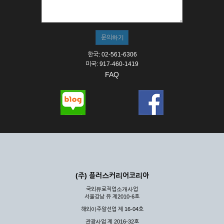
① 서비스의 이용은 연중무휴, 1일 24시간을 원칙으로 합니다.
② 시스템 점검, 교체 및 고장, 기술적인 이유, 국가비상사태, 정
전, 서비스 설비의 장애, 서비스 이용의 폭주 등의 정상적인 서비
스가 불가능할 경우 회사는 사전 공지나 예고 없이 서비스의 전
부 또는 일부를 일시적 또는 영구적으로 중지할 수 있습니다.
한국: 02-561-6306
③ 기타 회사는 서비스를 제공할 수 없는 합당한 사유가 발생한
미국: 917-460-1419
경우
FAQ
④ 회사는 제 2항 및 제 3항의 사유로 서비스의 제공이 일시적
으로 중지됨으로 인해 이용자 또는 제 3자가 입은 손해에 대하
여 배상하지 않습니다.
제3장 권리 및 의무
제6조 (회사의 의무)
① 회사는 특별한 사정이 없는 한 이용자가 신청한 후 즉시 서
비스를 이용할 수 있도록 하고 계속적, 안정적으로 서비스를 제
공할 수 있도록 최선의 노력을 다하여야 합니다.
(주) 플러스커리어코리아
② 회사는 이용자의 개인 신상 정보를 본인의 승낙 없이 타인에
국외유료직업소개사업
게 누설, 배포하여서는 안됩니다. 다만, 관계법령에 의하여 국가
서울강남 유 제2010-6호
기관 등의 합법적인 요구가 있는 경우에는 해당 되지 않습니다.
해외이주알선업 제 16-04호
③ 회사는 이용자로부터 제기되는 의견이나 불만이 정당하다고
인정할 경우에는 즉시 처리하여야 하며, 즉시 처리가 곤란한 경
관광사업 제 2016-32호