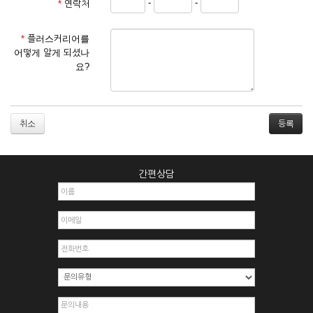
-
-
*
연락처
① 서비스 이용계약은 서비스 이용 희망자가 본 약관에 동의한
후 신청자의 실질 정보를 입력하여 회사에 신청하고 회사가 이
를 심사, 승낙함으로써 성립하며, 회사는 신청자의 실명 확인 절
*
플러스커리어를
차를 밟을 수 있습니다.
어떻게 알게 되셨나
② 회원가입시 입력한 ID는 변경할 수 없으며, 회원 1인당 한 개
요?
의 ID가 발급됩니다. 부득이한 경우로 인해 변경하고자 하는 경
우에는 해당 아이디를 해지하고 재가입해야 합니다.
③ 회사는 아래의 각 호에 해당하는 이용자에 대하여는 가입을
거절하거나 취소할 수 있으며, 실명으로 등록하지 않은 자의 일
취소
체의 권리를 제한할 수 있습니다.
1. 타인의 성명, 주민등록번호를 이용하여 신청할 경우
2. 개인정보를 허위로 기재하여 신청할 경우
간편상담
3. 경쟁 관게에 있는 이용자가 신청할 경우
4. 타인의 서비스 이용을 방해하거나, 정보를 도용한 경우
5. 기타 회사가 정한 이용신청서에 기재사항이 미비 된 경우
6. 이용자가 영업활동 또는 부정한 용도로 본 서비스를 이용할
경우
7. 회사의 정보를 사전 승낙 없이 전재, 변조, 복사하여 이용하
는 경우
8. 기타 회사가 정한 제반 사항을 위반하며 신청하는 경우
제5조 (서비스의 이용 및 중지)