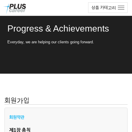
본
메
상품 카테고리
문
뉴
바
토
로
글
Progress & Achievements
가
하
기
기
Everyday, we are helping our clients going forward.
회원가입
회원약관
제1장 총칙