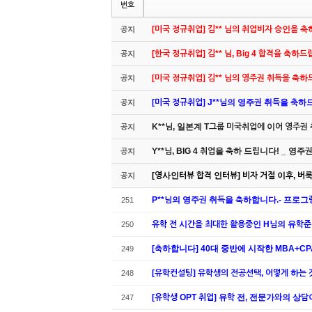
번호
[미국 정규취업] 김** 님의 취업비자 승인을 
공지
[한국 정규취업] 김** 님, Big 4 합격을 축하
공지
[미국 정규취업] 김** 님의 영주권 취득을 축
공지
[미국 정규취업] J**님의 영주권 취득을 축하드립
공지
K**님, 일본계 T그룹 미국취업에 이어 영주권
공지
Y**님, BIG 4 취업을 축하 드립니다! _ 영
공지
[영사인터뷰 합격 인터뷰] 비자 거절 이후, 버룩 
공지
P**님의 영주권 취득을 축하합니다.- 프로그
251
유학 전 시간을 최대한 활용중인 H님의 유학준
250
[축하합니다] 40대 중반에 시작한 MBA+C
249
[유학컨설팅] 유학생의 전공선택, 어떻게 하는
248
[유학생 OPT 취업] 유학 전, 전문가와의 상
247