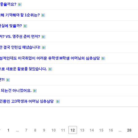
 좋을까요?
위해 기억해야 할 1순위는?
현실에 맞을까?
 VS. 영주권 준비 먼저?
지만 결국 인턴십 해냈습니다!
은 성적인데도 미국취업이 어려운 유학생 M학생 어머님의 심층상담
으로 새로운 활로를 찾았습니다.
?!
업 되는건 아니었어요.
고민중인 고3학생과 어머님 심층상담
v
1
...
7
8
9
10
11
12
13
14
15
16
...
28