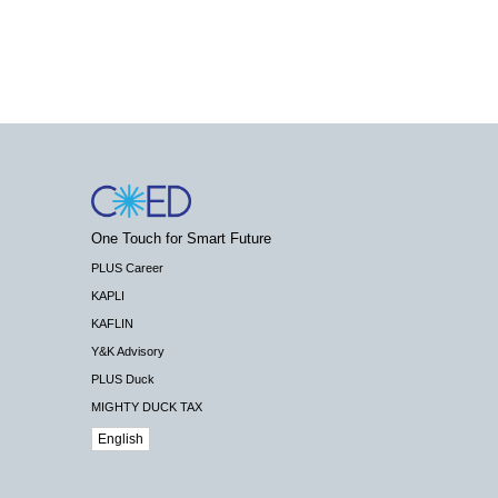
One Touch for Smart Future
PLUS Career
KAPLI
KAFLIN
Y&K Advisory
PLUS Duck
MIGHTY DUCK TAX
English