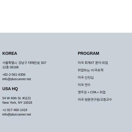
KOREA
PROGRAM
서울특별시 강남구 테헤란로 507
미국 회계/IT 분야 취업
12층 06168
취업하는 미국유학
+82-2-561-6306
미국 인턴십
info@pluscareer.net
미국 연수
USA HQ
영주권 + CPA + 취업
54 W 40th St. #1121
미국 방문연구원/교환교수
New York, NY 10018
+1-917-460-1419
info@pluscareer.net