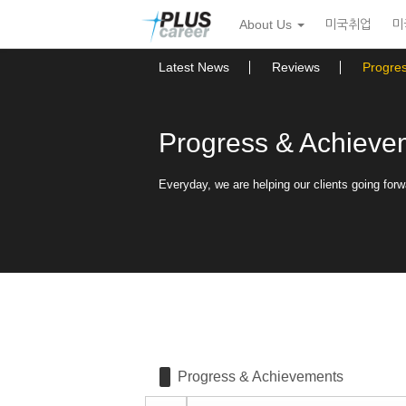
Sketchbook5, 스케치북5
Sketchbook5, 스케치북5
본
메
About Us
미국취업
미
문
뉴
바
토
로
글
Latest News
Reviews
Progre
가
하
기
기
Progress & Achieve
Everyday, we are helping our clients going forw
Progress & Achievements