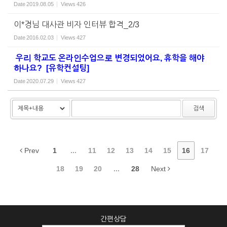
Date
2019.08.05
Views
426
이*경님 대사관 비자 인터뷰 합격_2/3
Date
2016.02.03
Views
427
우리 학교도 온라인수업으로 변경되었어요, 휴학을 해야
하나요? [유학컨설팅]
Date
2020.07.29
Views
427
검색
Prev
1
...
11
12
13
14
15
16
17
18
19
20
...
28
Next
간편상담