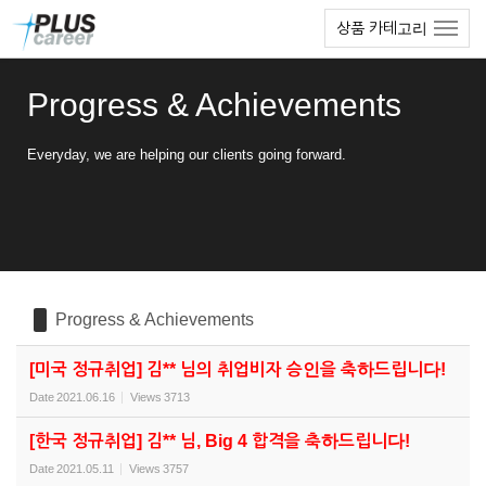
Sketchbook5, 스케치북5
Sketchbook5, 스케치북5
본
메
상품 카테고리
문
뉴
바
토
로
글
Progress & Achievements
가
하
기
기
Everyday, we are helping our clients going forward.
Progress & Achievements
[미국 정규취업] 김** 님의 취업비자 승인을 축하드립니다!
Date
2021.06.16
Views
3713
[한국 정규취업] 김** 님, Big 4 합격을 축하드립니다!
Date
2021.05.11
Views
3757