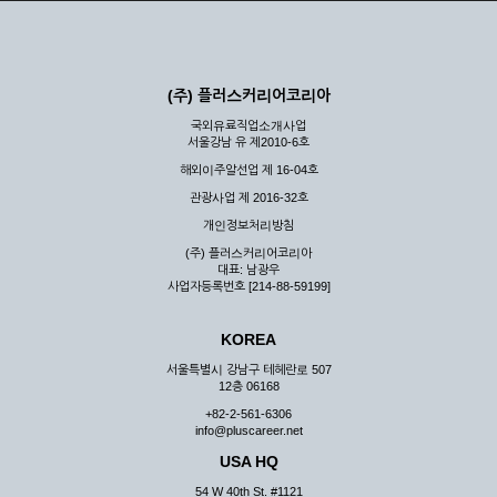
(주) 플러스커리어코리아
국외유료직업소개사업
서울강남 유 제2010-6호
해외이주알선업 제 16-04호
관광사업 제 2016-32호
개인정보처리방침
(주) 플러스커리어코리아
대표: 남광우
사업자등록번호 [214-88-59199]
KOREA
서울특별시 강남구 테헤란로 507
12층 06168
+82-2-561-6306
info@pluscareer.net
USA HQ
54 W 40th St. #1121