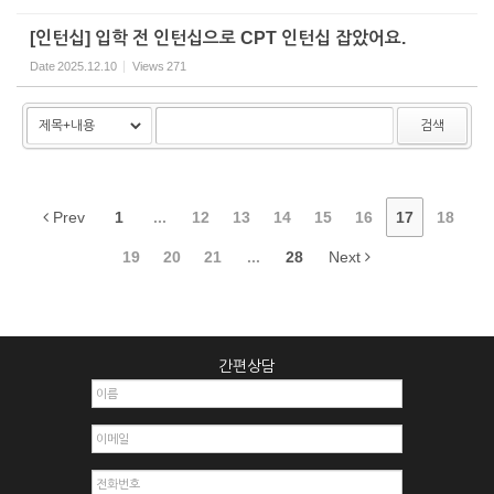
[인턴십] 입학 전 인턴십으로 CPT 인턴십 잡았어요.
Date
2025.12.10
Views
271
검색
Prev
1
...
12
13
14
15
16
17
18
19
20
21
...
28
Next
간편상담