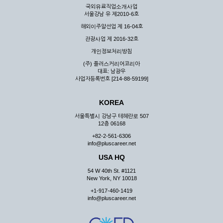
국외유료직업소개사업
서울강남 유 제2010-6호
해외이주알선업 제 16-04호
관광사업 제 2016-32호
개인정보처리방침
(주) 플러스커리어코리아
대표: 남광우
사업자등록번호 [214-88-59199]
KOREA
서울특별시 강남구 테헤란로 507
12층 06168
+82-2-561-6306
info@pluscareer.net
USA HQ
54 W 40th St. #1121
New York, NY 10018
+1-917-460-1419
info@pluscareer.net