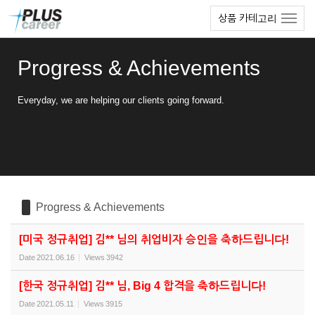
Sketchbook5, 스케치북5
Sketchbook5, 스케치북5
본
메
상품 카테고리
문
뉴
바
토
로
글
Progress & Achievements
가
하
기
기
Everyday, we are helping our clients going forward.
Progress & Achievements
[미국 정규취업] 김** 님의 취업비자 승인을 축하드립니다!
Date
2021.06.16
Views
3942
[한국 정규취업] 김** 님, Big 4 합격을 축하드립니다!
Date
2021.05.11
Views
3915