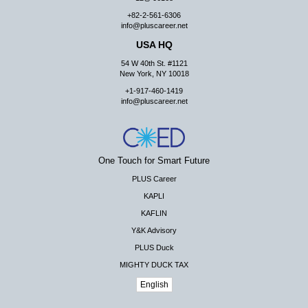
+82-2-561-6306
info@pluscareer.net
USA HQ
54 W 40th St. #1121
New York, NY 10018
+1-917-460-1419
info@pluscareer.net
One Touch for Smart Future
PLUS Career
KAPLI
KAFLIN
Y&K Advisory
PLUS Duck
MIGHTY DUCK TAX
English