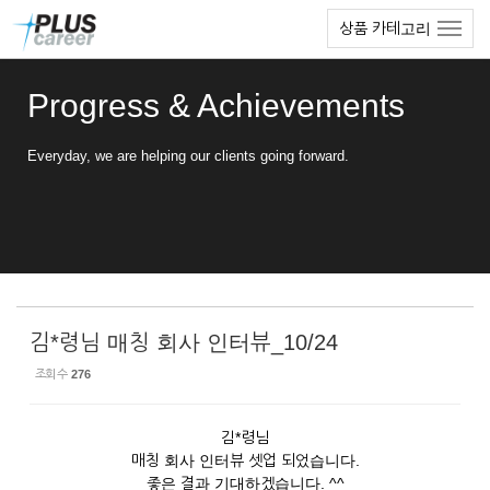
Sketchbook5, 스케치북5
Sketchbook5, 스케치북5
본
메
상품 카테고리
문
뉴
바
토
로
글
Progress & Achievements
가
하
기
기
Everyday, we are helping our clients going forward.
김*령님 매칭 회사 인터뷰_10/24
조회 수
276
김*령님
매칭 회사 인터뷰 셋업 되었습니다.
좋은 결과 기대하겠습니다. ^^