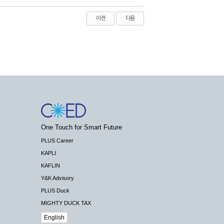
이전
다음
One Touch for Smart Future
PLUS Career
KAPLI
KAFLIN
Y&K Advisory
PLUS Duck
MIGHTY DUCK TAX
English