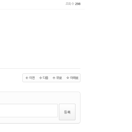
조회 수
298
이전
다음
위로
아래로