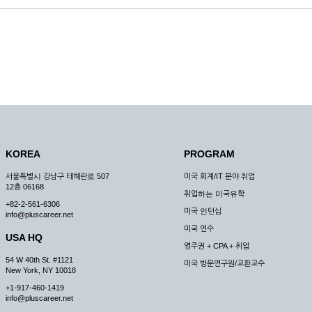
KOREA
PROGRAM
서울특별시 강남구 테헤란로 507
미국 회계/IT 분야 취업
12층 06168
취업하는 미국유학
+82-2-561-6306
미국 인턴십
info@pluscareer.net
미국 연수
USA HQ
영주권 + CPA + 취업
54 W 40th St. #1121
미국 방문연구원/교환교수
New York, NY 10018
+1-917-460-1419
info@pluscareer.net