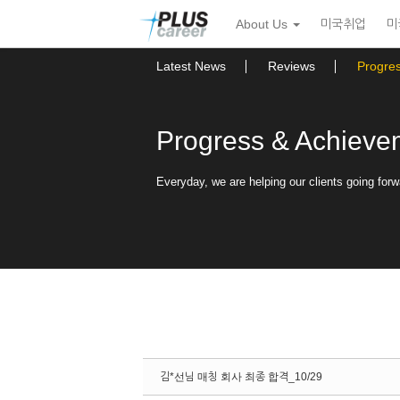
Sketchbook5, 스케치북5
Sketchbook5, 스케치북5
본
메
About Us
미국취업
미
문
뉴
바
토
로
글
Latest News
Reviews
Progre
가
하
기
기
Progress & Achieve
Everyday, we are helping our clients going forw
김*선님 매칭 회사 최종 합격_10/29