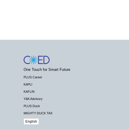
One Touch for Smart Future
PLUS Career
KAPLI
KAFLIN
Y&K Advisory
PLUS Duck
MIGHTY DUCK TAX
English