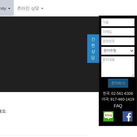
ity
온라인 상담
간
편
상
담
한국: 02-561-6306
미국: 917-460-1419
FAQ
세요.