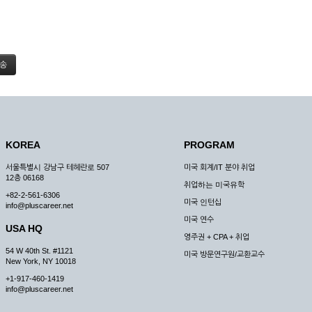
KOREA
PROGRAM
서울특별시 강남구 테헤란로 507
미국 회계/IT 분야 취업
12층 06168
취업하는 미국유학
+82-2-561-6306
미국 인턴십
info@pluscareer.net
미국 연수
USA HQ
영주권 + CPA + 취업
54 W 40th St. #1121
미국 방문연구원/교환교수
New York, NY 10018
+1-917-460-1419
info@pluscareer.net