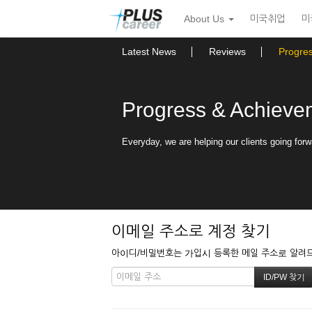
본
메
About Us
미국취업
미
문
뉴
바
토
로
글
Latest News
Reviews
Progre
가
하
기
기
Progress & Achieve
Everyday, we are helping our clients going forw
이메일 주소로 계정 찾기
아이디/비밀번호는 가입시 등록한 메일 주소로 알려드립