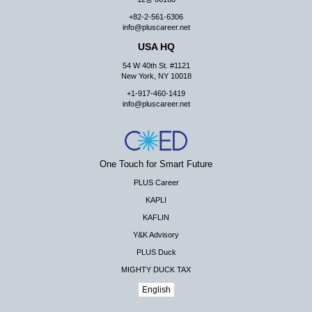
+82-2-561-6306
info@pluscareer.net
USA HQ
54 W 40th St. #1121
New York, NY 10018
+1-917-460-1419
info@pluscareer.net
One Touch for Smart Future
PLUS Career
KAPLI
KAFLIN
Y&K Advisory
PLUS Duck
MIGHTY DUCK TAX
English