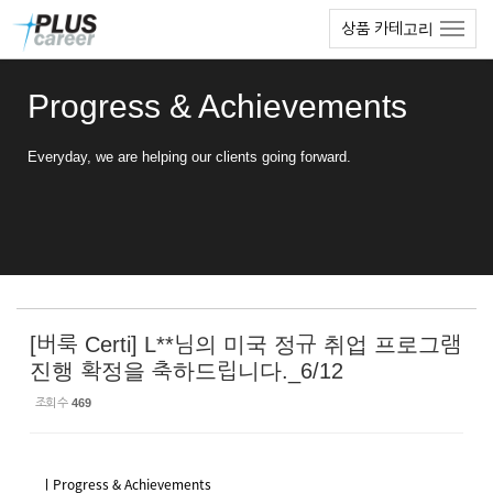
Sketchbook5, 스케치북5
Sketchbook5, 스케치북5
본
메
상품 카테고리
문
뉴
바
토
로
글
Progress & Achievements
가
하
기
기
Everyday, we are helping our clients going forward.
[버룩 Certi] L**님의 미국 정규 취업 프로그램
진행 확정을 축하드립니다._6/12
조회 수
469
ㅣProgress & Achievements