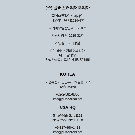
(주) 플러스커리어코리아
국외유료직업소개사업
서울강남 유 제2010-6호
해외이주알선업 제 16-04호
관광사업 제 2016-32호
개인정보처리방침
(주) 플러스커리어코리아
대표: 남광우
사업자등록번호 [214-88-59199]
KOREA
서울특별시 강남구 테헤란로 507
12층 06168
+82-2-561-6306
info@pluscareer.net
USA HQ
54 W 40th St. #1121
New York, NY 10018
+1-917-460-1419
info@pluscareer.net