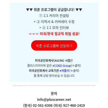
▼
▼ 취준 프로그램이 궁금합니다!
▼
▼
① 1:1 커리어 컨설팅
+ ②
이력서 & 커버레터 수정
+ ③ 1:1 모의 인터뷰
☞☞☞
미국/한국 정규직 취업 성공!
취준 프로그램북 신청하기
미국공인회계사(AICPA) 시험
은
플러스커리어와
같은
#COED Group
(☜클릭)
미국공인회계사 교육기관
#캐플리
(☜클릭)
를 통해 상담 받아보실 수 있습니다
문의
info@pluscareer.net
(한국) 02-561-6306
(미국) 917-460-1419