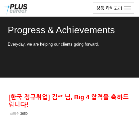
Sketchbook5, 스케치북5
Sketchbook5, 스케치북5
본
메
상품 카테고리
문
뉴
바
토
로
글
Progress & Achievements
가
하
기
기
Everyday, we are helping our clients going forward.
[한국 정규취업] 김** 님, Big 4 합격을 축하드
립니다!
조회 수
3650