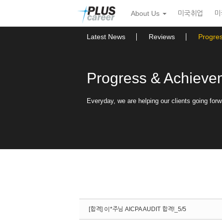
Sketchbook5, 스케치북5
Sketchbook5, 스케치북5
본
메
About Us
미국취업
미
문
뉴
바
토
로
글
Latest News
Reviews
Progre
가
하
기
기
Progress & Achieve
Everyday, we are helping our clients going forw
[합격] 이*주님 AICPA AUDIT 합격!_5/5