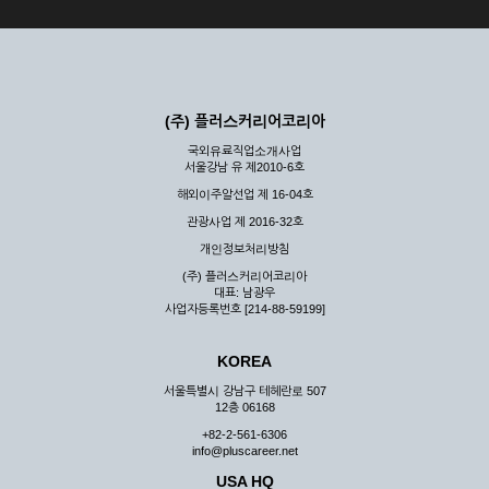
(주) 플러스커리어코리아
국외유료직업소개사업
서울강남 유 제2010-6호
해외이주알선업 제 16-04호
관광사업 제 2016-32호
개인정보처리방침
(주) 플러스커리어코리아
대표: 남광우
사업자등록번호 [214-88-59199]
KOREA
서울특별시 강남구 테헤란로 507
12층 06168
+82-2-561-6306
info@pluscareer.net
USA HQ