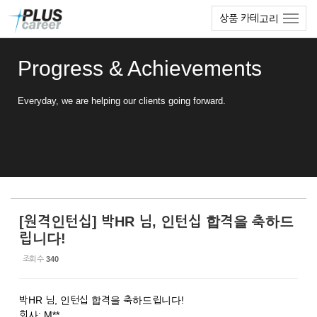
Sketchbook5, 스케치북5
Sketchbook5, 스케치북5
본
메
상품 카테고리
문
뉴
바
토
로
글
Progress & Achievements
가
하
기
기
Everyday, we are helping our clients going forward.
[원격인턴십] 박HR 님, 인턴십 합격을 축하드
립니다!
조회 수
340
박HR 님, 인턴십 합격을 축하드립니다!
회사: M**