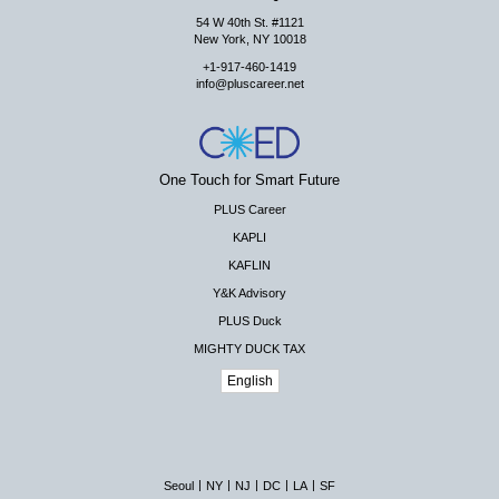
54 W 40th St. #1121
New York, NY 10018
+1-917-460-1419
info@pluscareer.net
One Touch for Smart Future
PLUS Career
KAPLI
KAFLIN
Y&K Advisory
PLUS Duck
MIGHTY DUCK TAX
English
|
|
|
|
|
Seoul
NY
NJ
DC
LA
SF