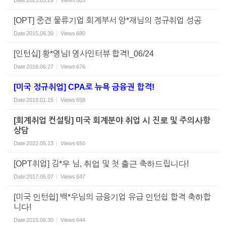
Date
2023.03.29
Views
683
[OPT] 중견 물류기업 회계부서 양*재님의 정규취업 성공
Date
2015.06.30
Views
680
[인턴십] 황*영님! 영사인터뷰 합격!_06/24
Date
2016.06.27
Views
676
[미국 정규취업] CPA로 뉴욕 금융권 합격!
Date
2019.01.15
Views
658
[회계취업 컨설팅] 미국 회계분야 취업 시 진로 및 주의사항
상담
Date
2022.05.13
Views
650
[OPT취업] 김*우 님, 취업 및 첫 출근 축하드립니다!
Date
2017.06.07
Views
647
[미국 인턴쉽] 백*우님의 금융기업 유급 인턴쉽 합격 축하합
니다!
Date
2015.06.30
Views
644