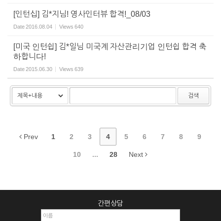
[인턴십] 김*지님! 영사인터뷰 합격!_08/03
Date
2016.08.04
Views
640
[미국 인턴쉽] 김*일님 미국계 자산관리기업 인턴쉽 합격 축
하합니다!
Date
2015.06.30
Views
639
검색
Prev
1
2
3
4
5
6
7
8
9
10
...
28
Next
간편상담