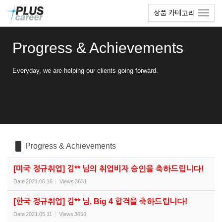
Sketchbook5, 스케치북5
Sketchbook5, 스케치북5
본
메
상품 카테고리
문
뉴
바
토
로
글
Progress & Achievements
가
하
기
기
Everyday, we are helping our clients going forward.
Progress & Achievements
[미국 정규취업] 김** 님의 취업비자 승인을 축하드립니다!
Date
2021.06.16
Views
3631
[한국 정규취업] 김** 님, Big 4 합격을 축하드립니다!
Date
2021.05.11
Views
3656