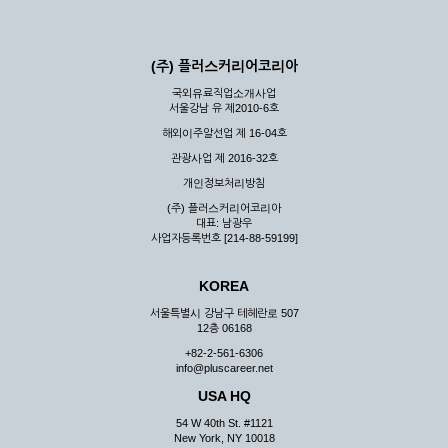
(주) 플러스커리어코리아
국외유료직업소개사업
서울강남 유 제2010-6호
해외이주알선업 제 16-04호
관광사업 제 2016-32호
개인정보처리방침
(주) 플러스커리어코리아
대표: 남광우
사업자등록번호 [214-88-59199]
KOREA
서울특별시 강남구 테헤란로 507
12층 06168
+82-2-561-6306
info@pluscareer.net
USA HQ
54 W 40th St. #1121
New York, NY 10018