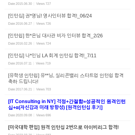
Date
2015.06.30
Views
727
[인턴십] 권*영님! 영사인터뷰 합격!_06/24
Date
2016.06.27
Views
726
[인턴쉽] 한*은님 대사관 비자 인터뷰 합격_2/26
Date
2016.02.26
Views
724
[인턴십] 나*인님 LA 회계 인턴십 합격!_7/11
Date
2016.07.11
Views
719
[유학생 인턴쉽] 유**님, 실리콘밸리 스타트업 인턴쉽 합격
축하 드립니다!
Date
2017.06.21
Views
703
[IT Consulting in NY] 걱정+간절함=성공적인 원격인턴
십+α(자신감과 미래 방향성) [원격인턴십 후기]
Date
2020.09.08
Views
696
[미국대학 편입] 원격 인턴십 2번으로 아이비리그 합격!