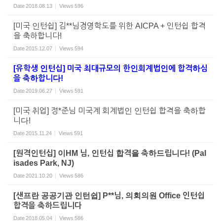
Date
2018.08.13
Views
596
[미국 인턴쉽] 김**님경영학도를 위한 AICPA + 인턴쉽 합격
을 축하합니다!
Date
2015.12.07
Views
594
[유학생 인턴십] 미국 최대규모의 한인회계법인에 합격하심
을 축하합니다!
Date
2019.06.27
Views
591
[미국 취업] 정*준님 미국계 회계법인 인턴쉽 합격을 축하합
니다!
Date
2015.11.24
Views
591
[원격인턴십] 이HM 님, 인턴십 합격을 축하드립니다! (Pal
isades Park, NJ)
Date
2021.10.20
Views
586
[샌프란 공공기관 인턴쉽] P**님, 의회의원 Office 인턴쉽
합격을 축하드립니다
Date
2018.05.04
Views
586