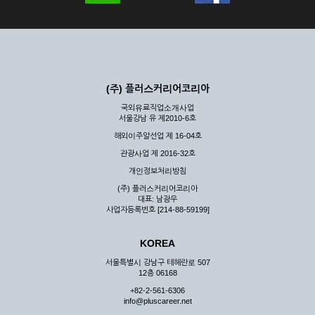
(주) 플러스커리어코리아
국외유료직업소개사업
서울강남 유 제2010-6호
해외이주알선업 제 16-04호
관광사업 제 2016-32호
개인정보처리방침
(주) 플러스커리어코리아
대표: 남광우
사업자등록번호 [214-88-59199]
KOREA
서울특별시 강남구 테헤란로 507
12층 06168
+82-2-561-6306
info@pluscareer.net