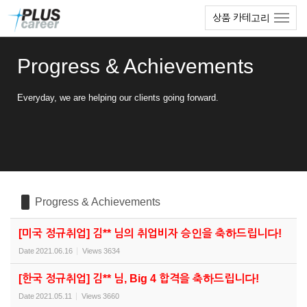
Sketchbook5, 스케치북5
Sketchbook5, 스케치북5
본
메
상품 카테고리
문
뉴
바
토
로
글
Progress & Achievements
가
하
기
기
Everyday, we are helping our clients going forward.
Progress & Achievements
[미국 정규취업] 김** 님의 취업비자 승인을 축하드립니다!
Date
2021.06.16
Views
3634
[한국 정규취업] 김** 님, Big 4 합격을 축하드립니다!
Date
2021.05.11
Views
3660