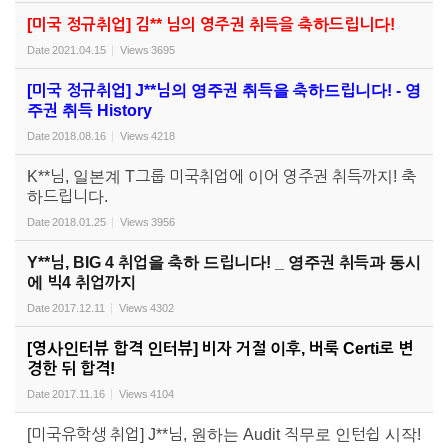
[미국 정규취업] 김** 님의 영주권 취득을 축하드립니다!
Date
2021.04.15
Views
3695
[미국 정규취업] J**님의 영주권 취득을 축하드립니다! - 영
주권 취득 History
Date
2018.08.16
Views
4218
K**님, 일본계 T그룹 미국취업에 이어 영주권 취득까지! 축
하드립니다.
Date
2018.01.25
Views
3956
Y**님, BIG 4 취업을 축하 드립니다! _ 영주권 취득과 동시
에 빅4 취업까지
Date
2017.12.11
Views
4302
[영사인터뷰 합격 인터뷰] 비자 거절 이후, 버룩 Certi로 변
경한 뒤 합격!
Date
2017.11.16
Views
4104
[미국유학생 취업] J**님, 원하는 Audit 직무로 인턴쉽 시작!