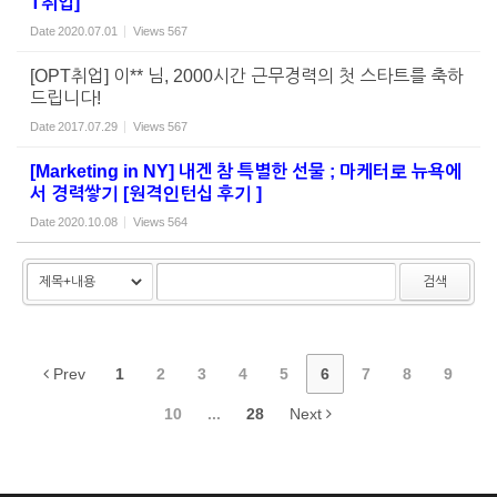
T취업]
Date
2020.07.01
Views
567
[OPT취업] 이** 님, 2000시간 근무경력의 첫 스타트를 축하
드립니다!
Date
2017.07.29
Views
567
[Marketing in NY] 내겐 참 특별한 선물 ; 마케터로 뉴욕에
서 경력쌓기 [원격인턴십 후기 ]
Date
2020.10.08
Views
564
검색
Prev
1
2
3
4
5
6
7
8
9
10
...
28
Next