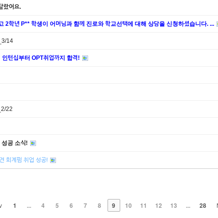
 달랐어요.
2학년 P** 학생이 어머님과 함께 진로와 학교선택에 대해 상담을 신청하셨습니다. ...
3/14
썸머 인턴십부터 OPT취업까지 합격!
2/22
 성공 소식!
견 회계펌 취업 성공!
v
1
...
4
5
6
7
8
9
10
11
12
13
...
28