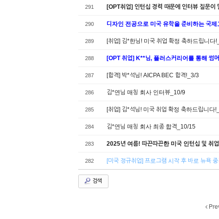
[OPT취업] 인턴십 경력 때문에 인터뷰 질문이
291
디자인 전공으로 미국 유학을 준비하는 국제고 
290
[취업] 김*한님! 미국 취업 확정 축하드립니다!_
289
[OPT 취업] K**님, 플러스커리어를 통해 
288
[합격] 박*석님! AICPA BEC 합격!_3/3
287
김*연님 매칭 회사 인터뷰_10/9
286
[취업] 김*석님! 미국 취업 확정 축하드립니다!_
285
김*연님 매칭 회사 최종 합격_10/15
284
2025년 여름! 따끈따끈한 미국 인턴십 및 취업
283
[미국 정규취업] 프로그램 시작 후 바로 뉴욕 중
282
검색
Pre