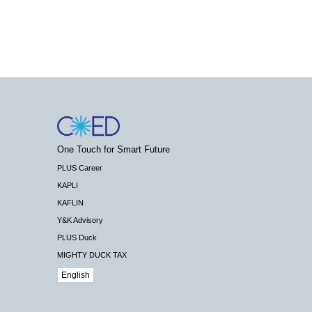
One Touch for Smart Future
PLUS Career
KAPLI
KAFLIN
Y&K Advisory
PLUS Duck
MIGHTY DUCK TAX
English