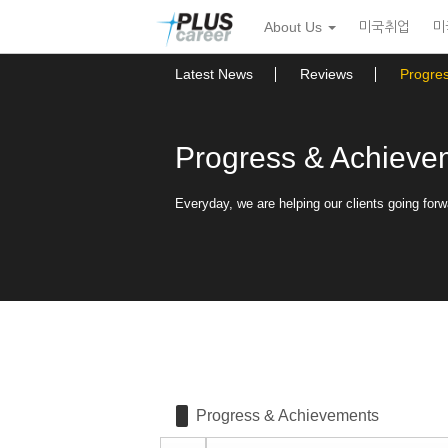
Sketchbook5, 스케치북5
Sketchbook5, 스케치북5
본
메
About Us
미국취업
미
문
뉴
바
토
로
글
Latest News
Reviews
Progre
가
하
기
기
Progress & Achieve
Everyday, we are helping our clients going forw
Progress & Achievements