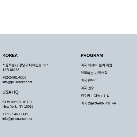
KOREA
PROGRAM
서울특별시 강남구 테헤란로 507
미국 회계/IT 분야 취업
12층 06168
취업하는 미국유학
+82-2-561-6306
미국 인턴십
info@pluscareer.net
미국 연수
USA HQ
영주권 + CPA + 취업
54 W 40th St. #1121
미국 방문연구원/교환교수
New York, NY 10018
+1-917-460-1419
info@pluscareer.net