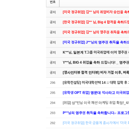
번호
[미국 정규취업] 김** 님의 취업비자 승인을 
공지
[한국 정규취업] 김** 님, Big 4 합격을 축하
공지
[미국 정규취업] 김** 님의 영주권 취득을 축
공지
[미국 정규취업] J**님의 영주권 취득을 축하드립
공지
K**님, 일본계 T그룹 미국취업에 이어 영주권
공지
Y**님, BIG 4 취업을 축하 드립니다! _ 영
공지
[영사인터뷰 합격 인터뷰] 비자 거절 이후, 버룩 
공지
[유학컨설팅] 미국대학선택 14 :: 대학 입학 후
296
[유학생 OPT 취업] 명문대 석사라고 미국취
295
[취업] 성*빈님 미국 패션 마케팅 취업 확정!_4
294
P**님의 영주권 취득을 축하합니다.- 프로그
293
[미국 정규취업] 한국 금융계 종사자에서 '미국
292