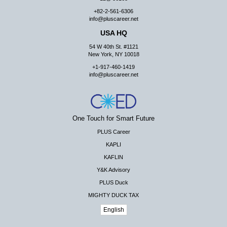
+82-2-561-6306
info@pluscareer.net
USA HQ
54 W 40th St. #1121
New York, NY 10018
+1-917-460-1419
info@pluscareer.net
One Touch for Smart Future
PLUS Career
KAPLI
KAFLIN
Y&K Advisory
PLUS Duck
MIGHTY DUCK TAX
English