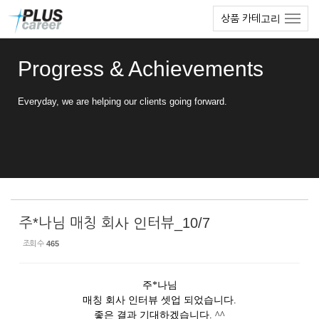
Sketchbook5, 스케치북5
Sketchbook5, 스케치북5
본
메
상품 카테고리
문
뉴
바
토
로
글
Progress & Achievements
가
하
기
기
Everyday, we are helping our clients going forward.
주*나님 매칭 회사 인터뷰_10/7
조회 수
465
주*나님
매칭 회사 인터뷰 셋업 되었습니다.
좋은 결과 기대하겠습니다. ^^