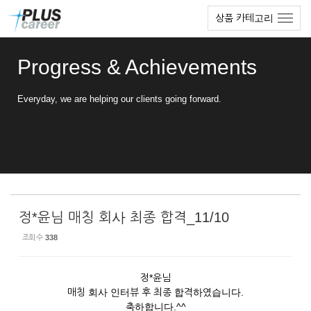
Sketchbook5, 스케치북5
Sketchbook5, 스케치북5
본
메
상품 카테고리
문
뉴
바
토
로
글
Progress & Achievements
가
하
기
기
Everyday, we are helping our clients going forward.
정*윤님 매칭 회사 최종 합격_11/10
조회 수
338
정*윤님
매칭 회사 인터뷰 후 최종 합격하였습니다.
축하합니다.^^