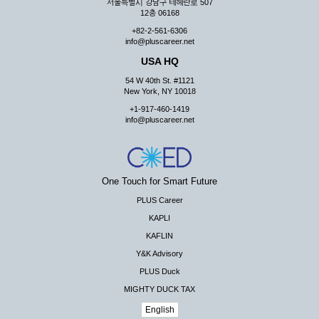
서울특별시 강남구 테헤란로 507
12층 06168
+82-2-561-6306
info@pluscareer.net
USA HQ
54 W 40th St. #1121
New York, NY 10018
+1-917-460-1419
info@pluscareer.net
One Touch for Smart Future
PLUS Career
KAPLI
KAFLIN
Y&K Advisory
PLUS Duck
MIGHTY DUCK TAX
English