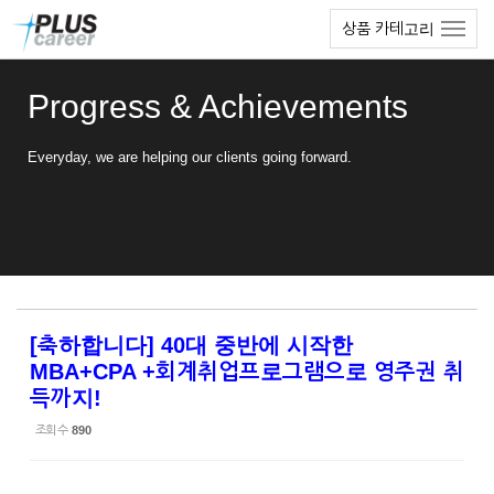
Sketchbook5, 스케치북5
Sketchbook5, 스케치북5
본
메
상품 카테고리
문
뉴
바
토
로
글
Progress & Achievements
가
하
기
기
Everyday, we are helping our clients going forward.
[축하합니다] 40대 중반에 시작한
MBA+CPA +회계취업프로그램으로 영주권 취
득까지!
조회 수
890