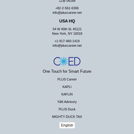
12층 06168
+82-2-561-6306
info@pluscareer.net
USA HQ
54 W 40th St. #1121
New York, NY 10018
+1-917-460-1419
info@pluscareer.net
One Touch for Smart Future
PLUS Career
KAPLI
KAFLIN
Y&K Advisory
PLUS Duck
MIGHTY DUCK TAX
English