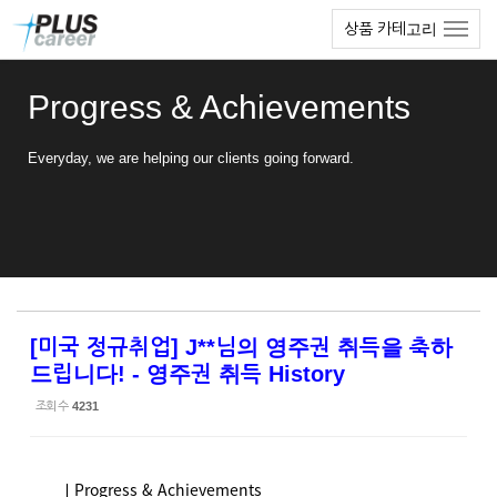
Sketchbook5, 스케치북5
Sketchbook5, 스케치북5
본
메
상품 카테고리
문
뉴
바
토
로
글
Progress & Achievements
가
하
기
기
Everyday, we are helping our clients going forward.
[미국 정규취업] J**님의 영주권 취득을 축하
드립니다! - 영주권 취득 History
조회 수
4231
ㅣProgress & Achievements