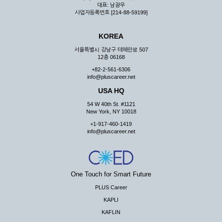
대표: 남광우
사업자등록번호 [214-88-59199]
KOREA
서울특별시 강남구 테헤란로 507
12층 06168
+82-2-561-6306
info@pluscareer.net
USA HQ
54 W 40th St. #1121
New York, NY 10018
+1-917-460-1419
info@pluscareer.net
One Touch for Smart Future
PLUS Career
KAPLI
KAFLIN