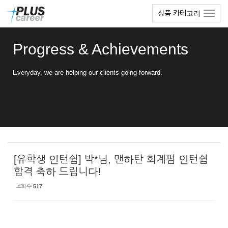
Sketchbook5, 스케치북5
Sketchbook5, 스케치북5
본
메
상품 카테고리
문
뉴
바
토
로
글
Progress & Achievements
가
하
기
기
Everyday, we are helping our clients going forward.
[유학생 인턴쉽] 박*님, 맨하탄 회계펌 인턴쉽
합격 축하 드립니다!
조회 수
517