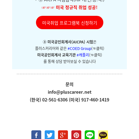
☞☞☞
미국 정규직 취업 성공!
미국취업 프로그램북 신청하기
③ 미국공인회계사(AICPA) 시험
은
플러스커리어와
같은
#COED Group
(☜클릭)
미국공인회계사 교육기관
#캐플리
(☜클릭)
를 통해 상담 받아보실 수 있습니다
문의
info@pluscareer.net
(한국) 02-561-6306
(미국) 917-460-1419