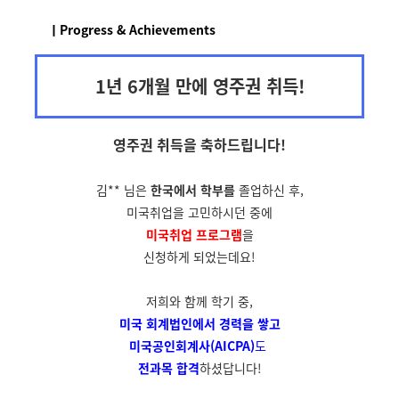
ㅣProgress & Achievements
1년 6개월 만에 영주권 취득!
영주권 취득을
축하드립니다!
김** 님은
한국에서 학부를
졸업하신 후,
미국취업을 고민하시던 중에
미국취업 프로그램
을
신청하게 되었는데요!
저희와 함께 학기 중,
미국 회계법인에서
경력을 쌓고
미국공인회계사(AICPA)
도
전과목 합격
하셨답니다!