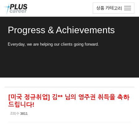
Sketchbook5, 스케치북5
Sketchbook5, 스케치북5
본
메
상품 카테고리
문
뉴
바
토
로
글
Progress & Achievements
가
하
기
기
Everyday, we are helping our clients going forward.
[미국 정규취업] 김** 님의 영주권 취득을 축하
드립니다!
조회 수
3811