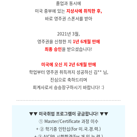
졸업과 동시에
미국 중부에 있는
지상사에 취직한 후,
바로 영주권 스폰서를 받아
2021년 3월,
영주권을 신청한 지
1년 6개월 만에
최종 승인
을 받으셨습니다!
미국에 오신 지 2년 6개월 만에
학업부터 영주권 취득까지 성공하신 김** 님,
진심으로 축하드리며
회계사로서 승승장구하시기 바랍니다! :)
▼
▼ 미국취업 프로그램이 궁금합니다!
▼
▼
① Master/Certificate 과정 이수
+ ② 학기중 인턴십(for 미.국.경.력.)
+ ③ AICPA 시험합격(for 개.인.능.력.)