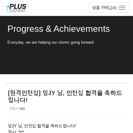
Sketchbook5, 스케치북5
Sketchbook5, 스케치북5
본
메
상품 카테고리
문
뉴
바
토
로
글
Progress & Achievements
가
하
기
기
Everyday, we are helping our clients going forward.
[원격인턴십] 임JY 님, 인턴십 합격을 축하드
립니다!
조회 수
343
임JY 님, 인턴십 합격을 축하드립니다!
회사: S**