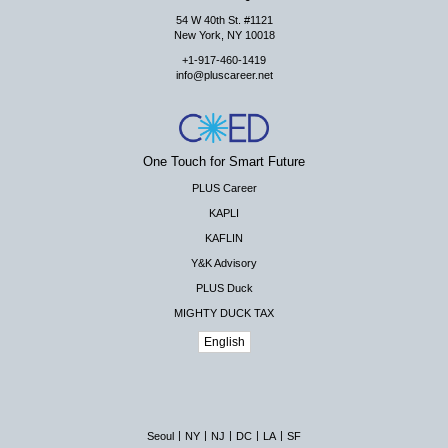
54 W 40th St. #1121
New York, NY 10018
+1-917-460-1419
info@pluscareer.net
One Touch for Smart Future
PLUS Career
KAPLI
KAFLIN
Y&K Advisory
PLUS Duck
MIGHTY DUCK TAX
English
|
|
|
|
|
Seoul
NY
NJ
DC
LA
SF