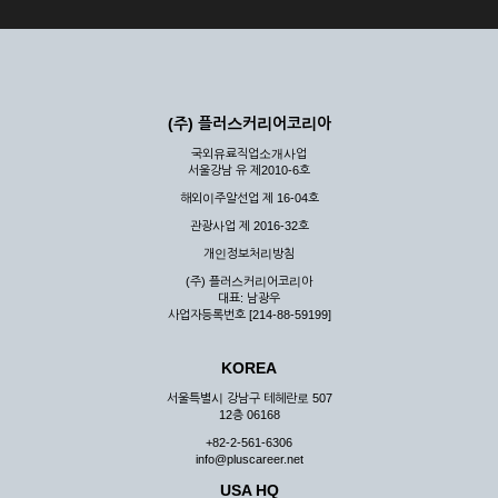
(주) 플러스커리어코리아
국외유료직업소개사업
서울강남 유 제2010-6호
해외이주알선업 제 16-04호
관광사업 제 2016-32호
개인정보처리방침
(주) 플러스커리어코리아
대표: 남광우
사업자등록번호 [214-88-59199]
KOREA
서울특별시 강남구 테헤란로 507
12층 06168
+82-2-561-6306
info@pluscareer.net
USA HQ