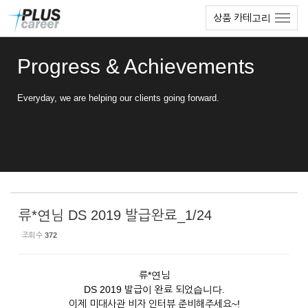
Sketchbook5, 스케치북5
Sketchbook5, 스케치북5
본
메
상품 카테고리
문
뉴
바
토
로
글
Progress & Achievements
가
하
기
기
Everyday, we are helping our clients going forward.
류*연님 DS 2019 발급완료_1/24
조회 수
372
류*연님
DS 2019 발급이 완료 되었습니다.
이제 미대사관 비자 인터뷰 준비해주세요~!