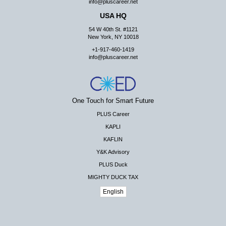
info@pluscareer.net
USA HQ
54 W 40th St. #1121
New York, NY 10018
+1-917-460-1419
info@pluscareer.net
One Touch for Smart Future
PLUS Career
KAPLI
KAFLIN
Y&K Advisory
PLUS Duck
MIGHTY DUCK TAX
English