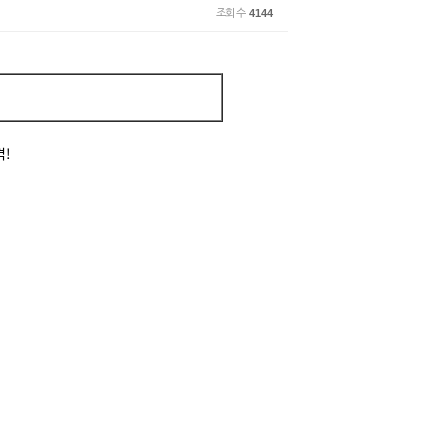
조회 수
4144
격!