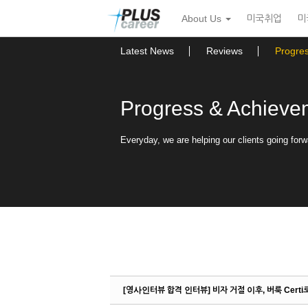
Sketchbook5, 스케치북5
Sketchbook5, 스케치북5
본
메
About Us
미국취업
미
문
뉴
바
토
로
글
Latest News
Reviews
Progre
가
하
기
기
Progress & Achieve
Everyday, we are helping our clients going forw
[영사인터뷰 합격 인터뷰] 비자 거절 이후, 버룩 Certi