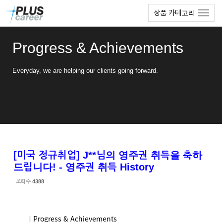
Sketchbook5, 스케치북5
Sketchbook5, 스케치북5
본
메
상품 카테고리
문
뉴
바
토
로
글
Progress & Achievements
가
하
기
기
Everyday, we are helping our clients going forward.
[미국 정규취업] J**님의 영주권 취득을 축하
드립니다! - 영주권 취득 History
조회 수
4388
ㅣProgress & Achievements