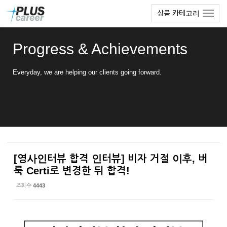
Sketchbook5, 스케치북5
Sketchbook5, 스케치북5
본
메
상품 카테고리
문
뉴
바
토
로
글
Progress & Achievements
가
하
기
기
Everyday, we are helping our clients going forward.
[영사인터뷰 합격 인터뷰] 비자 거절 이후, 버
룩 Certi로 변경한 뒤 합격!
조회 수
4443