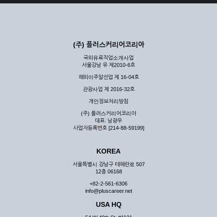
(주) 플러스커리어코리아
국외유료직업소개사업
서울강남 유 제2010-6호
해외이주알선업 제 16-04호
관광사업 제 2016-32호
개인정보처리방침
(주) 플러스커리어코리아
대표: 남광우
사업자등록번호 [214-88-59199]
KOREA
서울특별시 강남구 테헤란로 507
12층 06168
+82-2-561-6306
info@pluscareer.net
USA HQ