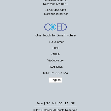
54 W 40th St. #1121
New York, NY 10018
+1-917-460-1419
info@pluscareer.net
One Touch for Smart Future
PLUS Career
KAPLI
KAFLIN
Y&K Advisory
PLUS Duck
MIGHTY DUCK TAX
English
|
|
|
|
|
Seoul
NY
NJ
DC
LA
SF
© PLUS Career. All Rights Reserved.