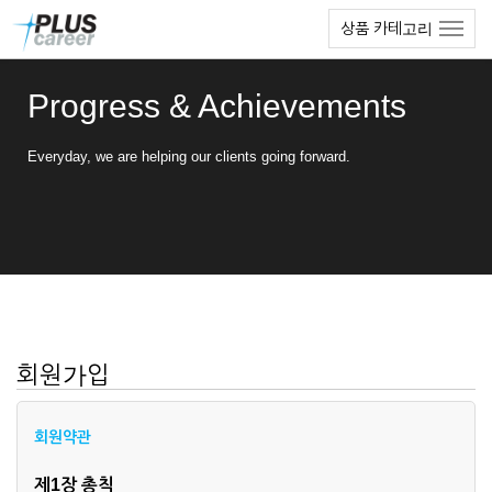
본
메
상품 카테고리
문
뉴
바
토
로
글
Progress & Achievements
가
하
기
기
Everyday, we are helping our clients going forward.
회원가입
회원약관
제1장 총칙