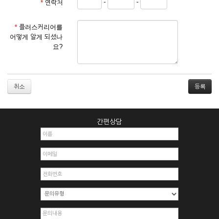
-
-
*
연락처
① 서비스 이용계약은 서비스 이용 희망자가 본 약관에 동의한
후 신청자의 실질 정보를 입력하여 회사에 신청하고 회사가 이
를 심사, 승낙함으로써 성립하며, 회사는 신청자의 실명 확인 절
*
플러스커리어를
차를 밟을 수 있습니다.
어떻게 알게 되셨나
② 회원가입시 입력한 ID는 변경할 수 없으며, 회원 1인당 한 개
요?
의 ID가 발급됩니다. 부득이한 경우로 인해 변경하고자 하는 경
우에는 해당 아이디를 해지하고 재가입해야 합니다.
③ 회사는 아래의 각 호에 해당하는 이용자에 대하여는 가입을
거절하거나 취소할 수 있으며, 실명으로 등록하지 않은 자의 일
취소
체의 권리를 제한할 수 있습니다.
1. 타인의 성명, 주민등록번호를 이용하여 신청할 경우
2. 개인정보를 허위로 기재하여 신청할 경우
간편상담
3. 경쟁 관게에 있는 이용자가 신청할 경우
4. 타인의 서비스 이용을 방해하거나, 정보를 도용한 경우
5. 기타 회사가 정한 이용신청서에 기재사항이 미비 된 경우
6. 이용자가 영업활동 또는 부정한 용도로 본 서비스를 이용할
경우
7. 회사의 정보를 사전 승낙 없이 전재, 변조, 복사하여 이용하
는 경우
8. 기타 회사가 정한 제반 사항을 위반하며 신청하는 경우
제5조 (서비스의 이용 및 중지)