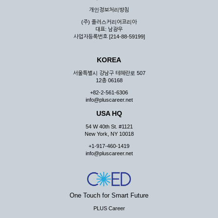
우 그 처리를 위해 노력해야 합니다.
개인정보처리방침
제7조 (회원의 의무)
(주) 플러스커리어코리아
대표: 남광우
① 회원은 ID와 비밀 번호에 관한 모든 관리의 책임이 있으며
사업자등록번호 [214-88-59199]
자신의 ID가 부정하게 사용된 경우, 이용자는 반드시 회사에 그
사실을 통보해야 합니다.
KOREA
② 회원은 이용신청서의 기재내용 중 변경된 내용이 있는 경우
서비스를 통하여 그 내용을 회사에 통지하여야 합니다.
서울특별시 강남구 테헤란로 507
12층 06168
③ 다른 회원의 ID와 비밀번호를 부당하게 사용하는 행위를
하지 않아야 합니다.
+82-2-561-6306
info@pluscareer.net
④ 회원은 회사의 서비스에서 타 사이트의 홍보행위를 하지 않
아야 하며 공공질서나 미풍약속에 위배되는 내용 혹은 저작권을
USA HQ
포함한 지적 재산권을 침해 할 수 있는 행동을 하지 않아야 합니
54 W 40th St. #1121
다.
New York, NY 10018
⑤ 회원은 회사의 사전 승낙 없이 서비스를 이용하여 어떠한 영
+1-917-460-1419
리 행위도 할 수 없습니다.
info@pluscareer.net
⑥ 회원은 관계법령, 약관의 규정, 이용안내 및 주의사항 등 회
사가 통지하는 사항을 준수하여야 하며, 기타 회사의 업무에 방
해되는 행위를 하여서는 아니 됩니다.
제8조 (회원의 관리)
One Touch for Smart Future
PLUS Career
① 회원은 언제든 이 약관에 대한 동의를 철회할 수 있습니다.