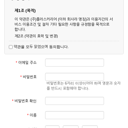
제1조 (목적)
이 약관은 (주)플러스커리어 (이하 회사라 명칭)과 이용자간의 서
비스 이용조건 및 절차 기타 필요한 사항을 규정함을 목적으로
합니다.
제2조 (약관의 효력 및 변경)
① 이 약관은 온라인으로 게시함과 동시에 효력이 발생되며, 영
약관을 모두 읽었으며 동의합니다.
업상 중요 하거나 합리적인 사유가 발생할 경우 온라인 공사를
통하여 변경할 수 있습니다.
② 회원은 변경된 약관에 동의하지 않을 경우 서비스 이용을 중
*
이메일 주소
단하고 이용계약을 해지할 수 있습니다. 약관의 효력 발생일 이
후의 계속적인 서비스 이용은 약관의 변경사항에 대해 동의한
것으로 간주됩니다.
*
비밀번호
비밀번호는 6자리 이상이어야 하며 영문과 숫자
제3조 (약관의 외 준칙)
를 반드시 포함해야 합니다.
이 약관에 명시되지 않은 사항은 회사의 공지, 이용안내 및 기타
관계법령의 규정에 따릅니다.
*
비밀번호 확인
제2장 서비스 이용 계약
*
이름
제4조 (이용계약의 성립)