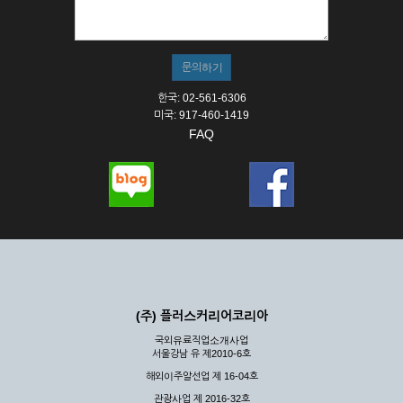
① 서비스의 이용은 연중무휴, 1일 24시간을 원칙으로 합니다.
② 시스템 점검, 교체 및 고장, 기술적인 이유, 국가비상사태, 정
전, 서비스 설비의 장애, 서비스 이용의 폭주 등의 정상적인 서비
스가 불가능할 경우 회사는 사전 공지나 예고 없이 서비스의 전
부 또는 일부를 일시적 또는 영구적으로 중지할 수 있습니다.
한국: 02-561-6306
③ 기타 회사는 서비스를 제공할 수 없는 합당한 사유가 발생한
미국: 917-460-1419
경우
FAQ
④ 회사는 제 2항 및 제 3항의 사유로 서비스의 제공이 일시적
으로 중지됨으로 인해 이용자 또는 제 3자가 입은 손해에 대하
여 배상하지 않습니다.
제3장 권리 및 의무
제6조 (회사의 의무)
① 회사는 특별한 사정이 없는 한 이용자가 신청한 후 즉시 서
비스를 이용할 수 있도록 하고 계속적, 안정적으로 서비스를 제
공할 수 있도록 최선의 노력을 다하여야 합니다.
(주) 플러스커리어코리아
② 회사는 이용자의 개인 신상 정보를 본인의 승낙 없이 타인에
국외유료직업소개사업
게 누설, 배포하여서는 안됩니다. 다만, 관계법령에 의하여 국가
서울강남 유 제2010-6호
기관 등의 합법적인 요구가 있는 경우에는 해당 되지 않습니다.
해외이주알선업 제 16-04호
③ 회사는 이용자로부터 제기되는 의견이나 불만이 정당하다고
인정할 경우에는 즉시 처리하여야 하며, 즉시 처리가 곤란한 경
관광사업 제 2016-32호