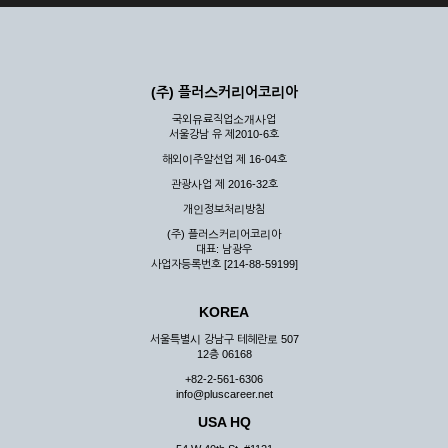
(주) 플러스커리어코리아
국외유료직업소개사업
서울강남 유 제2010-6호
해외이주알선업 제 16-04호
관광사업 제 2016-32호
개인정보처리방침
(주) 플러스커리어코리아
대표: 남광우
사업자등록번호 [214-88-59199]
KOREA
서울특별시 강남구 테헤란로 507
12층 06168
+82-2-561-6306
info@pluscareer.net
USA HQ