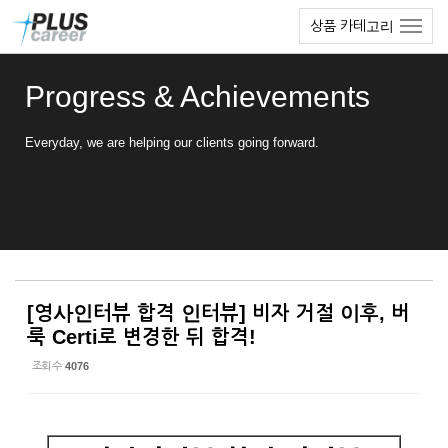
Sketchbook5, 스케치북5
Sketchbook5, 스케치북5
본
메
상품 카테고리
문
뉴
바
토
로
글
Progress & Achievements
가
하
기
기
Everyday, we are helping our clients going forward.
[영사인터뷰 합격 인터뷰] 비자 거절 이후, 버
룩 Certi로 변경한 뒤 합격!
조회 수
4076