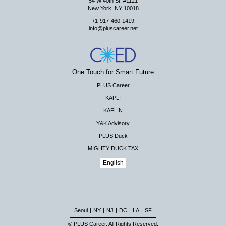
54 W 40th St. #1121
New York, NY 10018
+1-917-460-1419
info@pluscareer.net
One Touch for Smart Future
PLUS Career
KAPLI
KAFLIN
Y&K Advisory
PLUS Duck
MIGHTY DUCK TAX
English
|
|
|
|
|
Seoul
NY
NJ
DC
LA
SF
© PLUS Career. All Rights Reserved.