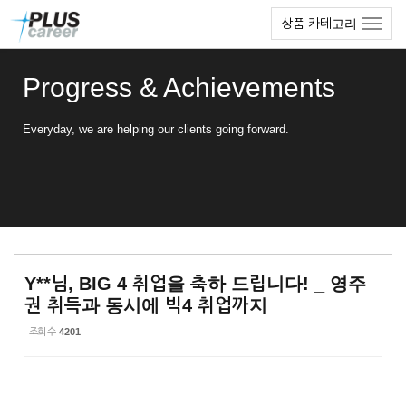
Sketchbook5, 스케치북5
Sketchbook5, 스케치북5
본
메
상품 카테고리
문
뉴
바
토
로
글
Progress & Achievements
가
하
기
기
Everyday, we are helping our clients going forward.
Y**님, BIG 4 취업을 축하 드립니다! _ 영주
권 취득과 동시에 빅4 취업까지
조회 수
4201