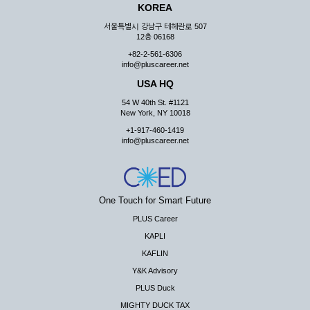
KOREA
서울특별시 강남구 테헤란로 507
12층 06168
+82-2-561-6306
info@pluscareer.net
USA HQ
54 W 40th St. #1121
New York, NY 10018
+1-917-460-1419
info@pluscareer.net
One Touch for Smart Future
PLUS Career
KAPLI
KAFLIN
Y&K Advisory
PLUS Duck
MIGHTY DUCK TAX