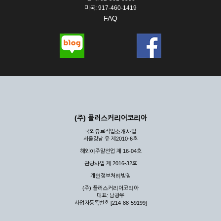
미국: 917-460-1419
FAQ
(주) 플러스커리어코리아
국외유료직업소개사업
서울강남 유 제2010-6호
해외이주알선업 제 16-04호
관광사업 제 2016-32호
개인정보처리방침
(주) 플러스커리어코리아
대표: 남광우
사업자등록번호 [214-88-59199]