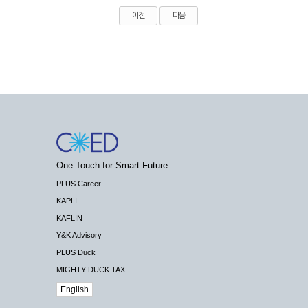
이전
다음
One Touch for Smart Future
PLUS Career
KAPLI
KAFLIN
Y&K Advisory
PLUS Duck
MIGHTY DUCK TAX
English