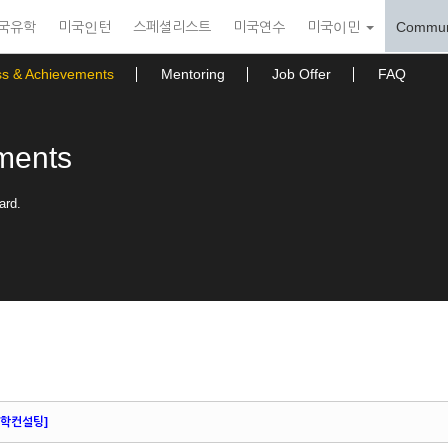
국유학
미국인턴
스페셜리스트
미국연수
미국이민
Commun
ss & Achievements
Mentoring
Job Offer
FAQ
ments
ard.
유학컨설팅]