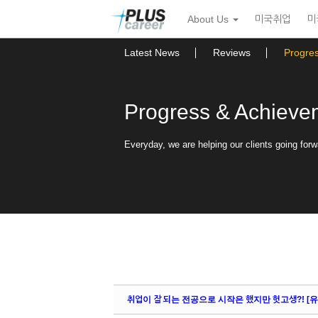
Sketchbook5, 스케치북5
Sketchbook5, 스케치북5
본
메
About Us
미국취업
미
문
뉴
바
토
로
글
Latest News
Reviews
Progre
가
하
기
기
Progress & Achieve
Everyday, we are helping our clients going forw
취업이 잘 되는 전공으로 시작은 했지만 헛고생?! [