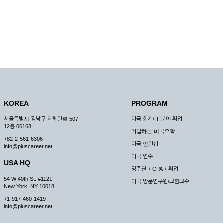
KOREA
PROGRAM
서울특별시 강남구 테헤란로 507
미국 회계/IT 분야 취업
12층 06168
취업하는 미국유학
+82-2-561-6306
미국 인턴십
info@pluscareer.net
미국 연수
USA HQ
영주권 + CPA + 취업
54 W 40th St. #1121
미국 방문연구원/교환교수
New York, NY 10018
+1-917-460-1419
info@pluscareer.net