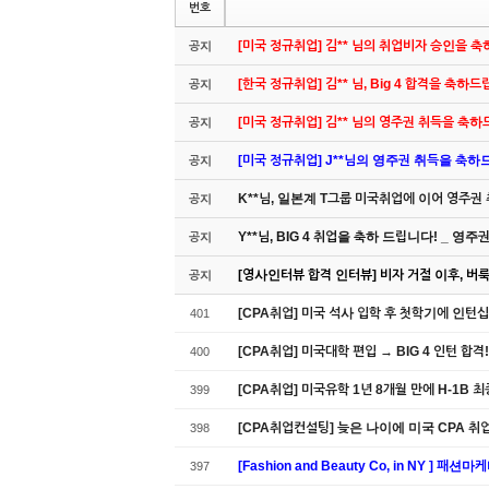
번호
[미국 정규취업] 김** 님의 취업비자 승인을 
공지
[한국 정규취업] 김** 님, Big 4 합격을 축하
공지
[미국 정규취업] 김** 님의 영주권 취득을 축
공지
[미국 정규취업] J**님의 영주권 취득을 축하드립
공지
K**님, 일본계 T그룹 미국취업에 이어 영주권
공지
Y**님, BIG 4 취업을 축하 드립니다! _ 영
공지
[영사인터뷰 합격 인터뷰] 비자 거절 이후, 버룩 
공지
[CPA취업] 미국 석사 입학 후 첫학기에 인턴십
401
[CPA취업] 미국대학 편입 → BIG 4 인턴 합격!
400
[CPA취업] 미국유학 1년 8개월 만에 H-1B 최
399
[CPA취업컨설팅] 늦은 나이에 미국 CPA 취
398
[Fashion and Beauty Co, in NY ]
397