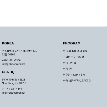
KOREA
PROGRAM
서울특별시 강남구 테헤란로 507
미국 회계/IT 분야 취업
12층 06168
취업하는 미국유학
+82-2-561-6306
미국 인턴십
info@pluscareer.net
미국 연수
USA HQ
영주권 + CPA + 취업
54 W 40th St. #1121
미국 방문연구원/교환교수
New York, NY 10018
+1-917-460-1419
info@pluscareer.net