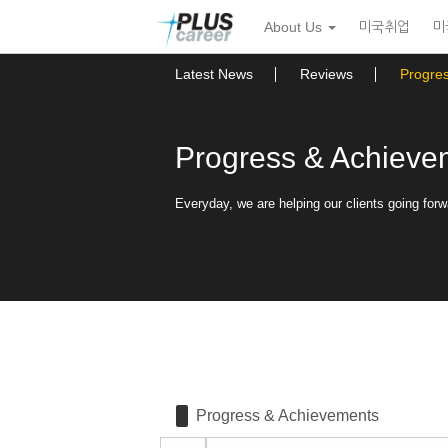
Sketchbook5, 스케치북5
Sketchbook5, 스케치북5
본
메
About Us
미국취업
미
문
뉴
바
토
로
글
Latest News
Reviews
Progre
가
하
기
기
Progress & Achieve
Everyday, we are helping our clients going forw
Progress & Achievements