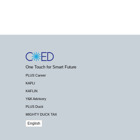
One Touch for Smart Future
PLUS Career
KAPLI
KAFLIN
Y&K Advisory
PLUS Duck
MIGHTY DUCK TAX
English