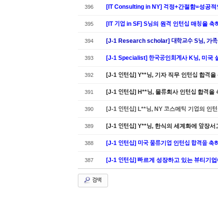
[IT Consulting in NY] 걱정+간절함
396
[IT 기업 in SF] S님의 원격 인턴십 매칭을
395
[J-1 Research scholar] 대학교수 S님
394
[J-1 Specialist] 한국공인회계사 K님,
393
[J-1 인턴십] Y**님, 기자 직무 인턴십 합격
392
[J-1 인턴십] H**님, 물류회사 인턴십 합격
391
[J-1 인턴십] L**님, NY 코스메틱 기업의 
390
[J-1 인턴십] Y**님, 한식의 세계화에 
389
[J-1 인턴십] 미국 물류기업 인턴십 합격을 축
388
[J-1 인턴십] 빠르게 성장하고 있는 뷰티기
387
검색