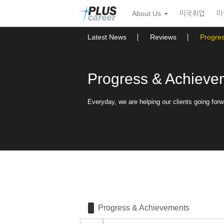
Sketchbook5, 스케치북5
Sketchbook5, 스케치북5
본
메
About Us
미국취업
미
문
뉴
바
토
로
글
Latest News
Reviews
Progre
가
하
기
기
Progress & Achieve
Everyday, we are helping our clients going forw
Progress & Achievements