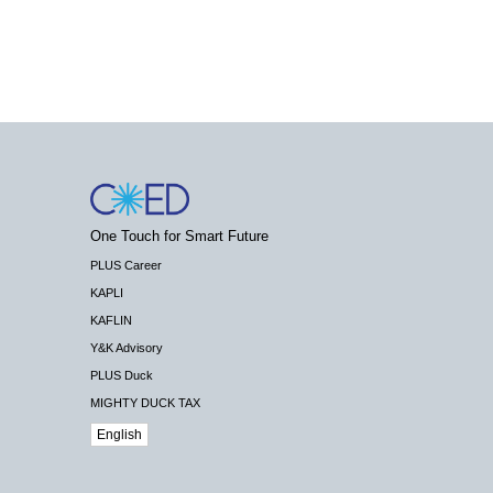
One Touch for Smart Future
PLUS Career
KAPLI
KAFLIN
Y&K Advisory
PLUS Duck
MIGHTY DUCK TAX
English