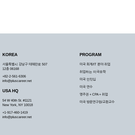
KOREA
PROGRAM
서울특별시 강남구 테헤란로 507
미국 회계/IT 분야 취업
12층 06168
취업하는 미국유학
+82-2-561-6306
미국 인턴십
info@pluscareer.net
미국 연수
USA HQ
영주권 + CPA + 취업
54 W 40th St. #1121
미국 방문연구원/교환교수
New York, NY 10018
+1-917-460-1419
info@pluscareer.net