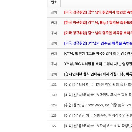
번호
[미국 정규취업] 김** 님의 취업비자 승인을 
공지
[한국 정규취업] 김** 님, Big 4 합격을 축하
공지
[미국 정규취업] 김** 님의 영주권 취득을 축
공지
[미국 정규취업] J**님의 영주권 취득을 축하드립
공지
K**님, 일본계 T그룹 미국취업에 이어 영주권
공지
Y**님, BIG 4 취업을 축하 드립니다! _ 영
공지
[영사인터뷰 합격 인터뷰] 비자 거절 이후, 버룩 
공지
[취업] 신*리님 미국 디자인 취업 확정 축하 드립
131
[취업] 신*리님! 미국 LA 마케팅 포지션 합격 
130
[취업] 윤*영님 Cxxx Wxxx, Inc 최종 합격_2/1
129
[취업] 이*열님 미국 어카운팅 경력직 취업 확정!
128
[취업] 전*용님! 미국 LA 파이낸스 취업 확정!_2
127