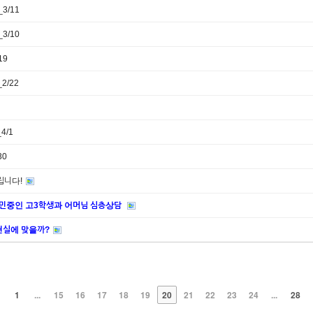
3/11
3/10
19
2/22
4/1
30
드립니다!
고민중인 고3학생과 어머님 심층상담
현실에 맞을까?
1
...
15
16
17
18
19
20
21
22
23
24
...
28