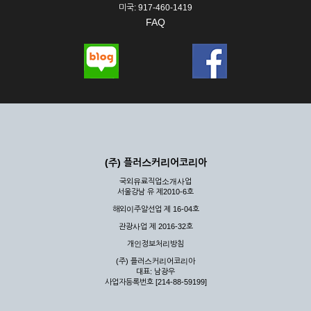
미국: 917-460-1419
FAQ
(주) 플러스커리어코리아
국외유료직업소개사업
서울강남 유 제2010-6호
해외이주알선업 제 16-04호
관광사업 제 2016-32호
개인정보처리방침
(주) 플러스커리어코리아
대표: 남광우
사업자등록번호 [214-88-59199]