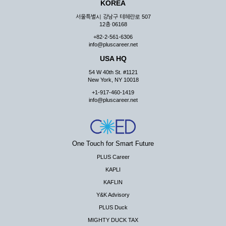
KOREA
서울특별시 강남구 테헤란로 507
12층 06168
+82-2-561-6306
info@pluscareer.net
USA HQ
54 W 40th St. #1121
New York, NY 10018
+1-917-460-1419
info@pluscareer.net
One Touch for Smart Future
PLUS Career
KAPLI
KAFLIN
Y&K Advisory
PLUS Duck
MIGHTY DUCK TAX