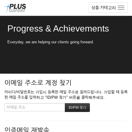
본
메
상품 카테고리
문
뉴
바
토
로
글
Progress & Achievements
가
하
기
기
Everyday, we are helping our clients going forward.
이메일 주소로 계정 찾기
아이디/비밀번호는 가입시 등록한 메일 주소로 알려드립니다. 가입할 때 등록
한 메일 주소를 입력하고 "ID/PW 찾기" 버튼을 클릭해주세요.
인증메일 재발송