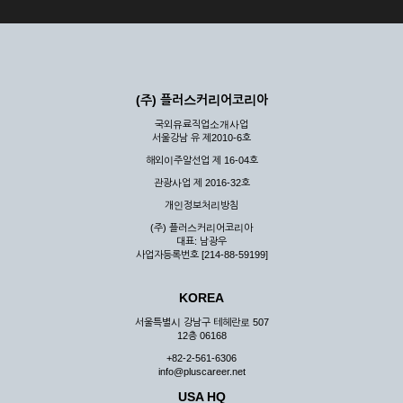
(주) 플러스커리어코리아
국외유료직업소개사업
서울강남 유 제2010-6호
해외이주알선업 제 16-04호
관광사업 제 2016-32호
개인정보처리방침
(주) 플러스커리어코리아
대표: 남광우
사업자등록번호 [214-88-59199]
KOREA
서울특별시 강남구 테헤란로 507
12층 06168
+82-2-561-6306
info@pluscareer.net
USA HQ