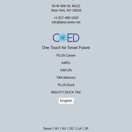
54 W 40th St. #1121
New York, NY 10018
+1-917-460-1419
info@pluscareer.net
One Touch for Smart Future
PLUS Career
KAPLI
KAFLIN
Y&K Advisory
PLUS Duck
MIGHTY DUCK TAX
English
|
|
|
|
|
Seoul
NY
NJ
DC
LA
SF