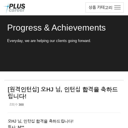
Sketchbook5, 스케치북5
Sketchbook5, 스케치북5
본
메
상품 카테고리
문
뉴
바
토
로
글
Progress & Achievements
가
하
기
기
Everyday, we are helping our clients going forward.
[원격인턴십] 오HJ 님, 인턴십 합격을 축하드
립니다!
조회 수
300
오HJ 님, 인턴십 합격을 축하드립니다!
회사: M**