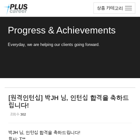
Sketchbook5, 스케치북5
Sketchbook5, 스케치북5
본
메
상품 카테고리
문
뉴
바
토
로
글
Progress & Achievements
가
하
기
기
Everyday, we are helping our clients going forward.
[원격인턴십] 박JH 님, 인턴십 합격을 축하드
립니다!
조회 수
302
박JH 님, 인턴십 합격을 축하드립니다!
회사: T**