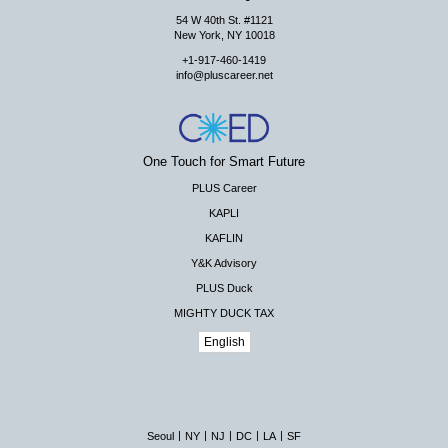
54 W 40th St. #1121
New York, NY 10018
+1-917-460-1419
info@pluscareer.net
One Touch for Smart Future
PLUS Career
KAPLI
KAFLIN
Y&K Advisory
PLUS Duck
MIGHTY DUCK TAX
English
|
|
|
|
|
Seoul
NY
NJ
DC
LA
SF