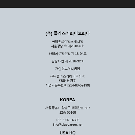
(주) 플러스커리어코리아
국외유료직업소개사업
서울강남 유 제2010-6호
해외이주알선업 제 16-04호
관광사업 제 2016-32호
개인정보처리방침
(주) 플러스커리어코리아
대표: 남광우
사업자등록번호 [214-88-59199]
KOREA
서울특별시 강남구 테헤란로 507
12층 06168
+82-2-561-6306
info@pluscareer.net
USA HQ