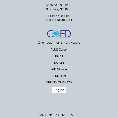
54 W 40th St. #1121
New York, NY 10018
+1-917-460-1419
info@pluscareer.net
One Touch for Smart Future
PLUS Career
KAPLI
KAFLIN
Y&K Advisory
PLUS Duck
MIGHTY DUCK TAX
English
|
|
|
|
|
Seoul
NY
NJ
DC
LA
SF