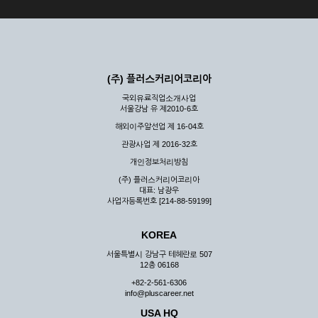
(주) 플러스커리어코리아
국외유료직업소개사업
서울강남 유 제2010-6호
해외이주알선업 제 16-04호
관광사업 제 2016-32호
개인정보처리방침
(주) 플러스커리어코리아
대표: 남광우
사업자등록번호 [214-88-59199]
KOREA
서울특별시 강남구 테헤란로 507
12층 06168
+82-2-561-6306
info@pluscareer.net
USA HQ