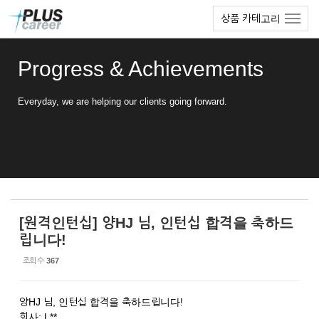
Sketchbook5, 스케치북5
Sketchbook5, 스케치북5
본
메
상품 카테고리
문
뉴
바
토
로
글
Progress & Achievements
가
하
기
기
Everyday, we are helping our clients going forward.
[원격인턴십] 양HJ 님, 인턴십 합격을 축하드
립니다!
조회 수
367
양HJ 님, 인턴십 합격을 축하드립니다!
회사: L**