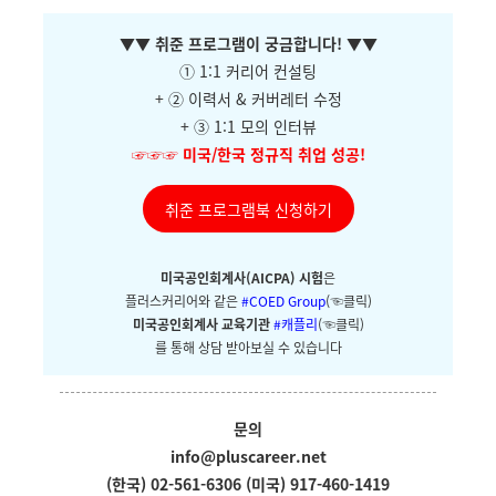
▼
▼ 취준 프로그램이 궁금합니다!
▼
▼
① 1:1 커리어 컨설팅
+ ②
이력서 & 커버레터 수정
+ ③ 1:1 모의 인터뷰
☞☞☞
미국/한국 정규직 취업 성공!
취준 프로그램북 신청하기
미국공인회계사(AICPA) 시험
은
플러스커리어와
같은
#COED Group
(☜클릭)
미국공인회계사 교육기관
#캐플리
(☜클릭)
를 통해 상담 받아보실 수 있습니다
문의
info@pluscareer.net
(한국) 02-561-6306
(미국) 917-460-1419