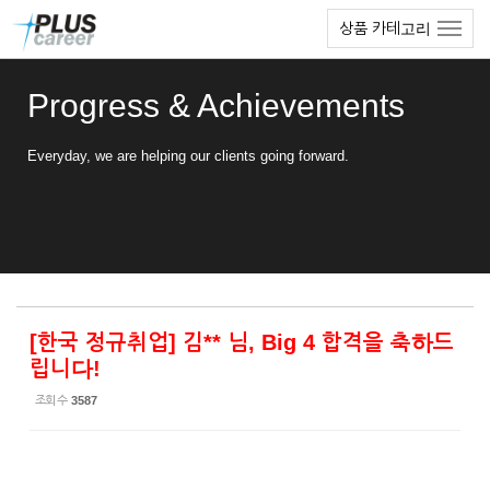
Sketchbook5, 스케치북5
Sketchbook5, 스케치북5
본
메
상품 카테고리
문
뉴
바
토
로
글
Progress & Achievements
가
하
기
기
Everyday, we are helping our clients going forward.
[한국 정규취업] 김** 님, Big 4 합격을 축하드
립니다!
조회 수
3587