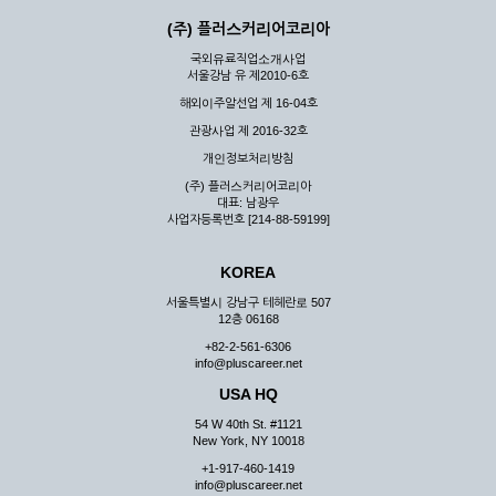
(주) 플러스커리어코리아
국외유료직업소개사업
서울강남 유 제2010-6호
해외이주알선업 제 16-04호
관광사업 제 2016-32호
개인정보처리방침
(주) 플러스커리어코리아
대표: 남광우
사업자등록번호 [214-88-59199]
KOREA
서울특별시 강남구 테헤란로 507
12층 06168
+82-2-561-6306
info@pluscareer.net
USA HQ
54 W 40th St. #1121
New York, NY 10018
+1-917-460-1419
info@pluscareer.net