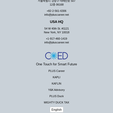
서울특별시 강남구 테헤란로 507
12층 06168
+82-2-561-6306
info@pluscareer.net
USA HQ
54 W 40th St. #1121
New York, NY 10018
+1-917-460-1419
info@pluscareer.net
One Touch for Smart Future
PLUS Career
KAPLI
KAFLIN
Y&K Advisory
PLUS Duck
MIGHTY DUCK TAX
English