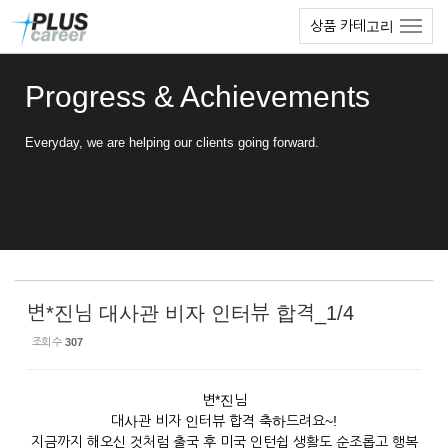
Sketchbook5, 스케치북5
Sketchbook5, 스케치북5
본
메
상품 카테고리
문
뉴
바
토
로
글
Progress & Achievements
가
하
기
기
Everyday, we are helping our clients going forward.
변*진님 대사관 비자 인터뷰 합격_1/4
조회 수
307
변*진님
대사관 비자 인터뷰 합격 축하드려요~!
지금까지 해오신 것처럼 출국 후 미국 인턴쉽 생활도 순조롭고 행복